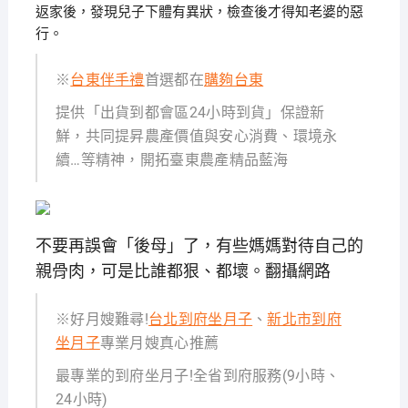
返家後，發現兒子下體有異狀，檢查後才得知老婆的惡
行。
※
台東伴手禮
首選都在
購夠台東
提供「出貨到都會區24小時到貨」保證新
鮮，共同提昇農產價值與安心消費、環境永
續…等精神，開拓臺東農產精品藍海
不要再誤會「後母」了，有些媽媽對待自己的
親骨肉，可是比誰都狠、都壞。翻攝網路
※好月嫂難尋!
台北到府坐月子
、
新北市到府
坐月子
專業月嫂真心推薦
最專業的到府坐月子!全省到府服務(9小時、
24小時)