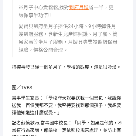
※月子中心貴鬆鬆,找對
到府月嫂
省一半，更
讓你事半功倍!!
愛寶貝到府坐月子提供24小時、9小時彈性月
嫂到府服務，含新生兒產婦照護、月子餐、簡
易家事等坐月子服務，月嫂具專業證照級保母
經驗，價格公開合理。
指控事發已經一個多月了，學校的態度，還是很冷漠。
圖／TVBS
當事學生家長：「學校昨天說要送我一個書包，我說你
送我一百個我都不要，我堅持要找到那個孩子，我想要
讓他知道這什麼感受。」
記者蘇憶歡vs.當事國中校長：「同學，如果是他的，不
當這行為來講，那學校一定依照校規來處理，並防止有