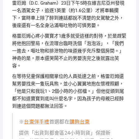
雷厄姆（D.C. Graham）23日下午5時在維吉尼亞州發現
一名酒駕女子，追逐1英里（約1.6公里）才將車輛攔
下，當時車上除了醉到連話都說不清楚的女駕駛之外，
後座還有一名全身沾滿嘔吐物的可憐男嬰。
格雷厄姆心疼小寶寶才1歲多就受這樣的對待，於是趕緊
將他抱回警局，在流理台臨時洗個「泡泡浴」，「我們
一進去，嘔吐物和排泄物的味道幾乎充斥整個房間。」
神奇的是，原本還哭鬧不止的男嬰洗完之後就露出笑
容。
在等待兒童保護相關單位的人員抵達之前，格雷厄姆還
幫男嬰找來一隻玩具熊，並小心翼翼地抱在懷裡照顧，
「他是只和我玩1、2個小時的小搭檔。」但他從頭到尾
都不知道寶寶到底叫什麼名字，因為孩子的母親已經醉
到連這個問題都無法回答。
※
台東伴手禮
首選都在
購夠台東
提供「出貨到都會區24小時到貨」保證新