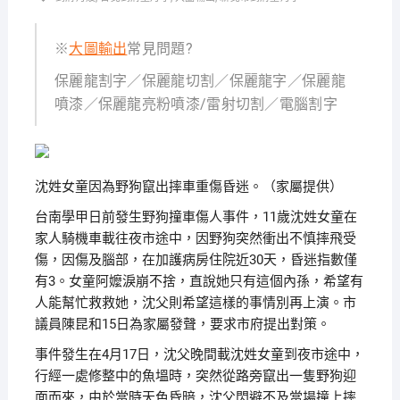
※
大圖輸出
常見問題?
保麗龍割字／保麗龍切割／保麗龍字／保麗龍
噴漆／保麗龍亮粉噴漆/雷射切割／電腦割字
沈姓女童因為野狗竄出摔車重傷昏迷。（家屬提供）
台南學甲日前發生野狗撞車傷人事件，11歲沈姓女童在
家人騎機車載往夜市途中，因野狗突然衝出不慎摔飛受
傷，因傷及腦部，在加護病房住院近30天，昏迷指數僅
有3。女童阿嬤淚崩不捨，直說她只有這個內孫，希望有
人能幫忙救救她，沈父則希望這樣的事情別再上演。市
議員陳昆和15日為家屬發聲，要求市府提出對策。
事件發生在4月17日，沈父晚間載沈姓女童到夜市途中，
行經一處修整中的魚塭時，突然從路旁竄出一隻野狗迎
面而來，由於當時天色昏暗，沈父閃避不及當場撞上摔