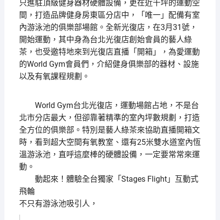
只進駐頂級健身器材硬體設備，更在近千坪的運動空
間，打造品牌健身房東區分店中，「唯一」配備有室
內游泳池的俱樂部場館。全新光復店，在3月31號，
開始運動，其中身為台北光復店創始會員的藝人綠
茶，也受邀特地來到光復店直播「開箱」，為愛運動
的World Gym會員們，介紹健身俱樂部的器材、設施
以及有氧課程規劃。
World Gym台北光復店，運動場館占地，不是台
北市分店最大，但卻靠著精準的室內坪數規劃，打造
全方位的俱樂部。特別是藝人綠茶來協助直播開箱文
時，看到超大空間有氧教室、還有25米雙水道室內恆
溫游泳池，直呼這麼棒的硬體設備，一定要常常來運
動。
動起來！體驗全台獨家「Stages Flight」互動式
飛輪
不只有游泳池吸引人，