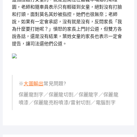
園，老師和隨車員表示只有輕碰到女童，絕對沒有打臉
和打頭，面對莫名其妙被指控，她們也很無奈；老師
說，如果有一定會承認，沒有就是沒有，反問家長「我
為什麼要打她呢？」憤怒的家長上門討公道，但雙方各
說各話，還是沒有結果，葉姓女童的家長也表示一定會
提告，讓司法還他們公道。
※
大圖輸出
常見問題?
保麗龍割字／保麗龍切割／保麗龍字／保麗龍
噴漆／保麗龍亮粉噴漆/雷射切割／電腦割字