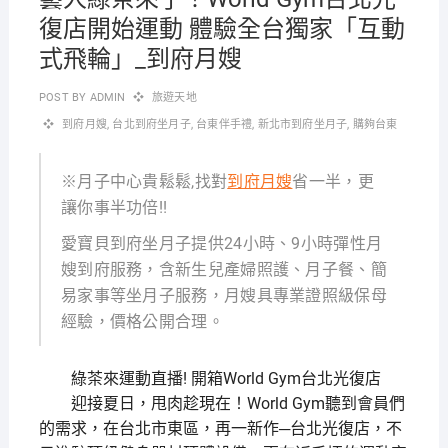
復店開始運動 體驗全台獨家「互動
式飛輪」_到府月嫂
POST BY
ADMIN
旅遊天地
到府月嫂
,
台北到府坐月子
,
台東伴手禮
,
新北市到府坐月子
,
購夠台東
※月子中心貴鬆鬆,找對
到府月嫂
省一半，更
讓你事半功倍!!
愛寶貝到府坐月子提供24小時、9小時彈性月
嫂到府服務，含新生兒產婦照護、月子餐、簡
易家事等坐月子服務，月嫂具專業證照級保母
經驗，價格公開合理。
綠茶來運動直播! 開箱World Gym台北光復店
迎接夏日，甩肉趁現在！World Gym聽到會員們
的需求，在台北市東區，再一新作─台北光復店，不