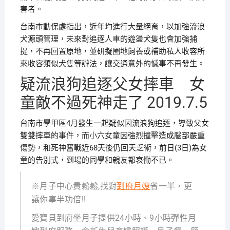
害者。
台南市動保處指出，近年均進行大量絕育，以加強流浪
犬源頭管理，未來對追逐人車的遊盪犬隻也會加強捕
捉，不再回置原地，並研擬圈地飼養或補助私人收容所
來收容類似犬隻等辦法，讓交通意外的憾事不再發生。
疑流浪狗追逐父女摔車 女
童敵不過死神走了 2019.7.5
台南市學甲區4月發生一起疑似因流浪狗追逐，導致父女
雙雙摔車的事件，而小六女童因強烈撞擊造成腦部嚴重
傷勢，和死神奮戰近68天後仍回天乏術，前日(3日)為女
童的告別式，到場的同學和親友都哀慟不已。
※月子中心貴鬆鬆,找對
到府月嫂
省一半，更
讓你事半功倍!!
愛寶貝到府坐月子提供24小時、9小時彈性月