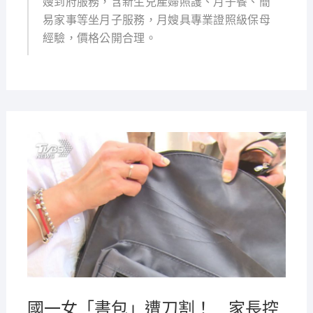
嫂到府服務，含新生兒產婦照護、月子餐、簡
易家事等坐月子服務，月嫂具專業證照級保母
經驗，價格公開合理。
2021-
08-05
國一女「書包」遭刀割！ 家長控