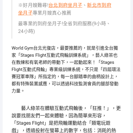
※好月嫂難尋!
台北到府坐月子
、
新北市到府
坐月子
專業月嫂真心推薦
最專業的到府坐月子!全省到府服務(9小時、
24小時)
World Gym台北光復店，最要推薦的，就是引進全台獨
家「Stages Flight互動式飛輪訓練系統」，藝人綠茶也
在教練和有氧老師的帶動下，一起動起來！「Stages
Flight互動式飛輪」專業級訓練系統，不只是「四屆環法
賽冠軍車隊」所指定的，每一台腳踏車的曲柄設計上，
都有特殊裝置感應，可以透過科技監測會員的腿部發動
力量。
藝人綠茶在體驗互動式飛輪後，「狂推！」，更
說要找朋友們一起來體驗，因為簡單來形容，
「Stages Flight」是把飛輪運動結合「類電玩遊
戲」，透過投射在螢幕上的數字，包括：消耗的熱