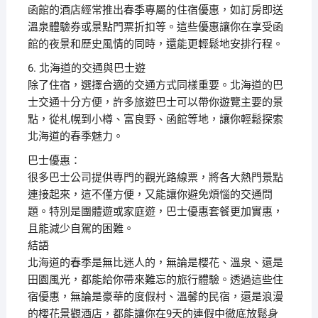
函館的酒店經常推出春季專屬的住宿優惠，如訂房即送
溫泉體驗券或景點門票折扣等。這些優惠讓你在享受函
館的夜景和歷史風情的同時，還能更輕鬆地安排行程。
6. 北海道的交通與巴士遊
除了住宿，選擇合適的交通方式同樣重要。北海道的巴
士交通十分方便，許多旅遊巴士可以帶你遊覽主要的景
點，從札幌到小樽、富良野、函館等地，讓你輕鬆探索
北海道的春季魅力。
巴士優惠：
很多巴士公司提供專門的觀光路線票，將各大熱門景點
連接起來，這不僅方便，又能讓你避免煩惱的交通問
題。特別是團體遊或家庭遊，巴士優惠套餐更加實惠，
且能減少自駕的困難。
結語
北海道的春季是無比迷人的，無論是櫻花、溫泉、還是
田園風光，都能給你帶來難忘的旅行體驗。透過這些住
宿優惠，無論是豪華的度假村、溫馨的民宿，還是浪漫
的櫻花景觀酒店，都能讓你在9天的連假中徹底放鬆身