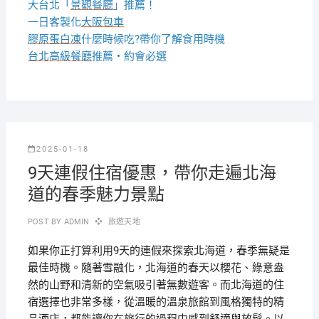
大台北「
景觀餐廳
」推薦！
一日客製化
大阪包車
膠原蛋白凍
什麼時候吃?帶你了解食用時機
台北高級餐廳
推薦・約會必選
2025-01-18
9天連假住宿優惠，帶你走遍北海
道的春季魅力景點
POST BY
ADMIN
旅遊天地
如果你正打算利用9天的連假來探索北海道，春季無疑是
最佳時機。隨著雪融化，北海道的春天以櫻花、綠意盎
然的山野和清新的空氣吸引著無數遊客。而北海道的住
宿選擇也非常多樣，從溫暖的溫泉旅館到風格獨特的精