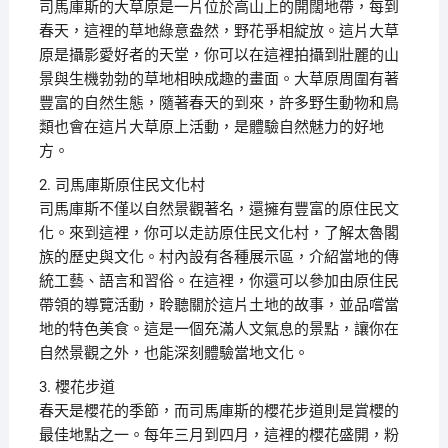
司馬庫斯的大草原是一片位於高山上的開闊地帶，每到
春天，這裡的草地綠意盎然，野花爭相綻放。這片大草
原是攝影愛好者的天堂，你可以在這裡拍攝到壯麗的山
景與生機勃勃的草地相映成趣的畫面。大草原周圍有著
豐富的自然生態，隨著春天的到來，許多野生動物和鳥
類也會在這片大草原上活動，是體驗自然魅力的好地
方。
2. 司馬庫斯原住民文化村
司馬庫斯不僅以自然景觀著名，還擁有豐富的原住民文
化。來到這裡，你可以走訪原住民文化村，了解太魯閣
族的歷史與文化。村內設有各種展示區，介紹當地的傳
統工藝、語言和習俗。在這裡，你還可以參加由原住民
帶領的導覽活動，聆聽關於這片土地的故事，並品嚐當
地的特色美食。這是一個充滿人文氣息的景點，讓你在
自然景觀之外，也能深刻體驗當地文化。
3. 櫻花步道
春天是櫻花的季節，而司馬庫斯的櫻花步道則是賞櫻的
最佳地點之一。每年三月到四月，這裡的櫻花盛開，粉