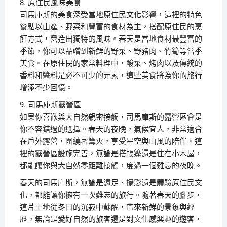
8. 原住民風味美食
司馬庫斯的美食深受當地原住民文化影響，這裡的特色
餐點以山產、野菜和豐富的食材為主，搭配原住民的烹
飪方式，營造出獨特的風味。春天是當地食材最豐富的
季節，你可以品嚐到新鮮的野菜、野豬肉、竹筍等當季
美食。在原住民的家常料理中，酸菜、烤肉以及傳統的
香料和醬料是必不可少的元素，這些美食將為你的旅行
增添不少回憶。
9. 司馬庫斯露營區
如果你喜歡與大自然親密接觸，司馬庫斯的露營區會是
你不容錯過的選擇。春天的夜晚，氣候宜人，非常適合
在戶外露營，圍繞著篝火，享受星空與山風的陪伴。這
裡的露營區設施完善，無論是搭帳篷還是住在小木屋，
都能讓你與大自然零距離接觸，度過一個難忘的夜晚。
春天的司馬庫斯，無論是遠足、攝影還是體驗原住民文
化，都能讓你擁有一次難忘的旅行。隨著春天的腳步，
這片土地從冬日的沉寂中蘇醒，帶來新鮮的景象與經
歷，無論是愛好自然的旅客還是對文化感興趣的遊客，