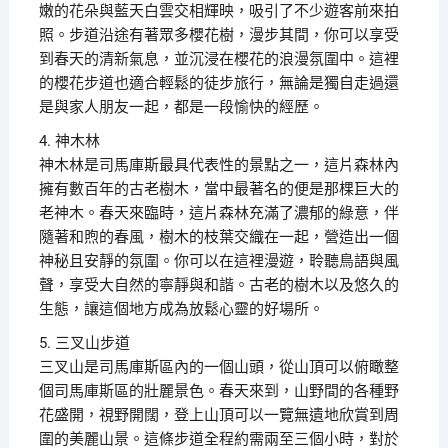
嫩的花朵與藍天白雲交相輝映，吸引了不少遊客前來拍
照。步道沿途有著眾多櫻花樹，漫步其間，你可以享受
到春天的清新氣息，並沉浸在櫻花的浪漫氛圍中。這裡
的櫻花步道也適合輕鬆的徒步旅行，無論是獨自走過還
是與家人朋友一起，都是一段愉快的經歷。
4. 神木林
神木林是司馬庫斯最具代表性的景點之一，這片森林內
擁有數百年的古老樹木，當中最著名的便是那棵巨大的
老神木。春天來臨時，這片森林充滿了濃郁的綠意，伴
隨著和煦的春風，樹木的枝葉交織在一起，營造出一個
神秘且安靜的氛圍。你可以在這裡漫遊，聆聽鳥語與風
聲，享受大自然的寧靜與和諧。古老的樹木以及悠久的
生態，讓這個地方成為放鬆心靈的好場所。
5. 三叉山步道
三叉山是司馬庫斯區內的一個山頭，從山頂可以俯瞰整
個司馬庫斯區的壯麗景色。春天來到，山野間的各種野
花盛開，視野開闊，登上山頂可以一覽無遺地欣賞到周
圍的美麗山景。這條步道全程約需兩至三個小時，對於