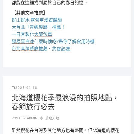
都能在這裡找到屬於自己的春日記憶。
【其他文章推薦】
好山好水,
露營車
漫遊體驗
大台北「
景觀餐廳
」推薦！
一日客製化
大阪包車
膠原蛋白凍
什麼時候吃?帶你了解食用時機
台北高級餐廳
推薦・約會必選
2025-01-18
北海道櫻花季最浪漫的拍照地點，
春節旅行必去
POST BY
ADMIN
旅遊天地
雖然櫻花在台灣及其他地方也有盛開，但北海道的櫻花