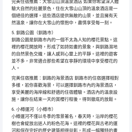
完美住宿推薦：大雪山山頂溫泉酒店 如果你希望深入體
驗大自然的壯麗景色，住在大雪山山頂的溫泉酒店是一
個絕佳的選擇。這些酒店提供無敵的山景，並且擁有天
然溫泉，讓你在大雪山的懷抱中，盡情享受每一刻。
5. 釧路公園（釧路市）
釧路公園是釧路市內的一個不太為人知的櫻花景點。這
裡的櫻花開放時，形成了如詩如畫的景象，與釧路濕地
的自然景色交織，讓人感到心靈上的平靜。這裡的遊客
並不多，非常適合那些希望在寧靜的環境中享受櫻花的
人。
完美住宿推薦：釧路的海景酒店 釧路市的住宿選擇相對
多樣，若你喜歡海景，可以選擇釧路市內的海景酒店，
享受美麗的海岸線和舒適的住宿體驗。酒店內的溫泉設
施，讓你在結束一天的賞櫻行程後，得到徹底的放鬆。
6. 小樽運河（小樽市）
小樽運河不僅以冬季的雪景著名，春天時，沿岸的櫻花
樹也會綻放出迷人的粉色花海。這裡的櫻花與古老的運
河和保存完好的歷史建築相得益彰，形成一幅獨特的畫