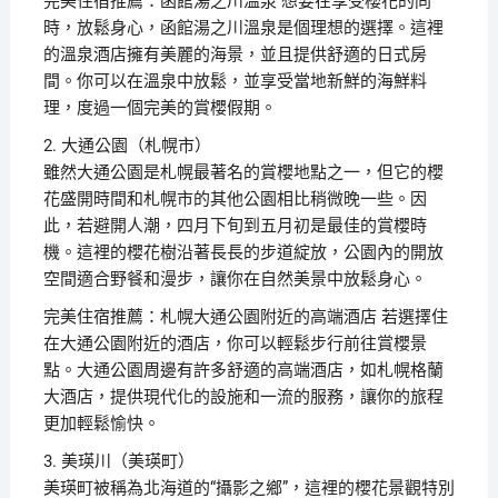
完美住宿推薦：函館湯之川溫泉 想要在享受櫻花的同
時，放鬆身心，函館湯之川溫泉是個理想的選擇。這裡
的溫泉酒店擁有美麗的海景，並且提供舒適的日式房
間。你可以在溫泉中放鬆，並享受當地新鮮的海鮮料
理，度過一個完美的賞櫻假期。
2. 大通公園（札幌市）
雖然大通公園是札幌最著名的賞櫻地點之一，但它的櫻
花盛開時間和札幌市的其他公園相比稍微晚一些。因
此，若避開人潮，四月下旬到五月初是最佳的賞櫻時
機。這裡的櫻花樹沿著長長的步道綻放，公園內的開放
空間適合野餐和漫步，讓你在自然美景中放鬆身心。
完美住宿推薦：札幌大通公園附近的高端酒店 若選擇住
在大通公園附近的酒店，你可以輕鬆步行前往賞櫻景
點。大通公園周邊有許多舒適的高端酒店，如札幌格蘭
大酒店，提供現代化的設施和一流的服務，讓你的旅程
更加輕鬆愉快。
3. 美瑛川（美瑛町）
美瑛町被稱為北海道的“攝影之鄉”，這裡的櫻花景觀特別