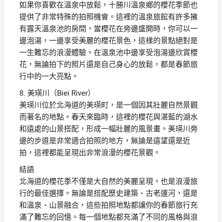
如果你喜歡在溫泉中放鬆，十勝川溫泉鄉的櫻花季節也
提供了非常特殊的拍照機會。這裡的溫泉旅館有許多擁
有露天溫泉池的房間，當櫻花在旁邊盛開時，你可以一
邊泡湯，一邊享受美麗的櫻花景色，這樣的景點絕對是
一生難忘的浪漫體驗。在溫泉池中邊享受泡湯邊欣賞櫻
花，無論拍下的照片還是自己身心的放鬆，都是春節旅
行中的一大亮點。
8. 美瑛川（Biei River）
美瑛川位於北海道的美瑛町，是一個因其壯麗自然景觀
而著名的地點。春天來臨時，這裡的櫻花與湛藍的湖水
和遠處的山景搭配，形成一幅壯麗的風景畫。美瑛川旁
邊的步道是非常適合拍照的地方，無論是遠望還是近
拍，這裡都能呈現出非常浪漫的櫻花景觀。
結語
北海道的櫻花季不僅是大自然的美麗呈現，也是浪漫旅
行的最佳選擇。無論是搭配歷史建築、古老運河，還是
和溫泉、山景融合，這些拍照地點都讓你的春節旅行充
滿了難忘的回憶。每一個地點都充滿了不同的風格與浪