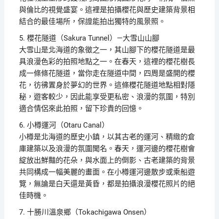
與倫比的視覺盛宴。這裡是拍攝櫻花與歷史建築背景相
結合的最佳場所，保證能拍出獨特的風景照。
5. 櫻花隧道（Sakura Tunnel）—大雪山山腳
大雪山是北海道的象徵之一，其山腳下的櫻花隧道是最
具浪漫色彩的拍照地點之一。在春天，這裡的櫻花樹長
成一條條花隧道，當你走在隧道中間，四周是盛開的櫻
花，彷彿置身於夢幻的世界。這條櫻花隧道地點相對隱
秘，遊客較少，因此能享受更私密、浪漫的氛圍，特別
適合情侶來此拍照，留下珍貴的回憶。
6. 小樽運河（Otaru Canal）
小樽是北海道的歷史小鎮，以其古老的運河、精緻的倉
庫建築以及浪漫的氛圍聞名。春天，運河邊的櫻花樹會
綻放出鮮豔的花朵，與水面上的倒影、古老建築的背景
共同構成一幅美麗的畫面。在小樽運河邊散步或乘船遊
覽，無論是白天還是黃昏，都是拍攝浪漫櫻花照片的絕
佳時機。
7. 十勝川溫泉鄉（Tokachigawa Onsen）