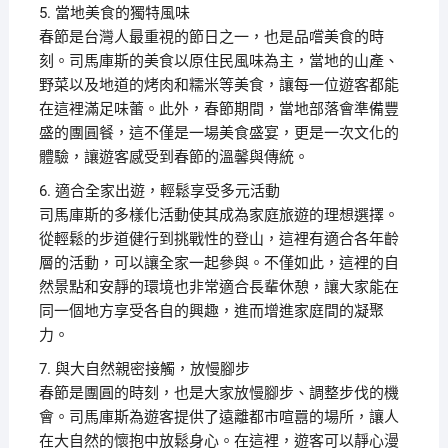
5. 當地美食的獨特風味
春節是台灣人最重視的節日之一，也是品嚐美食的時
刻。司馬庫斯的美食以原住民風味為主，當地的山產、
野菜以及地道的烤肉和糯米等美食，讓每一位遊客都能
在這裡滿足味蕾。此外，春節期間，當地部落會準備豐
盛的團圓餐，這不僅是一場美食盛宴，更是一次文化的
體驗，讓遊客感受到春節的溫馨與傳統。
6. 適合全家出遊，輕鬆享受多元活動
司馬庫斯的多樣化活動使其成為家庭旅遊的理想選擇。
從輕鬆的步道健行到挑戰性的登山，這裡有適合各年齡
層的活動，可以讓全家一起參與。不僅如此，這裡的自
然景點和安靜的環境也非常適合長輩休憩，讓大家能在
同一個地方享受各自的興趣，進而增進家庭間的凝聚
力。
7. 與大自然親密接觸，放慢腳步
春節是團圓的時刻，也是大家放慢腳步、調整步伐的機
會。司馬庫斯為遊客提供了遠離都市喧囂的場所，讓人
在大自然的懷抱中放鬆身心。在這裡，遊客可以靜心漫