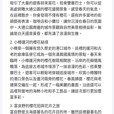
吸引了大量的遊客前來賞花。搭乘雙層巴士，你可以從
高處俯瞰大通公園的櫻花盛開景象，感受春天的氣息。
在這裡散步，你會發現不僅有櫻花，還有許多當地的街
頭藝術表演、咖啡店和小攤位，讓你沉浸在春日的氛圍
中。大通公園周邊的城市景觀與自然美景相得益彰，無
論是白天還是黃昏，都充滿了浪漫與生機。
2. 小樽運河的櫻花秘境
小樽是一個擁有悠久歷史的港口城市，這裡的運河和古
老的倉庫區使它成為一個充滿異國風情的景點。春天來
臨時，小樽運河旁的櫻花樹競相開放，沿岸的花瓣隨風
飄落，為這座古老城市增添了一抹浪漫的色彩。搭乘雙
層巴士，遊客可以輕鬆地穿越這座城市，欣賞小樽獨特
的港口景色以及運河兩旁的櫻花。春風拂面，櫻花與老
建築交織在一起，形成了一幅美麗的畫面。沿途還可以
品嚐到當地的海鮮小吃和手工藝品，讓這次旅行更加豐
富多彩。
3. 富良野的櫻花田與花卉之旅
富良野是北海道著名的花卉目的地，雖然這裡最著名的