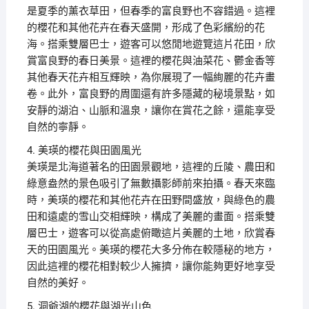
是夏季的薰衣草田，但春季的富良野也不容錯過。這裡
的櫻花和其他花卉在春天盛開，形成了色彩繽紛的花
海。搭乘雙層巴士，遊客可以悠閒地遊覽這片花田，欣
賞富良野的春日美景。這裡的櫻花與油菜花、鬱金香等
其他春天花卉相互輝映，為你展現了一幅絢麗的花卉畫
卷。此外，富良野的周圍還有許多隱藏的秘境景點，如
安靜的湖泊、山脈和溫泉，讓你在賞花之餘，還能享受
自然的寧靜。
4. 美瑛的櫻花與田園風光
美瑛是北海道著名的田園景觀地，這裡的丘陵、農田和
綠意盎然的景色吸引了無數攝影師前來拍攝。春天來臨
時，美瑛的櫻花和其他花卉在田野間盛放，與綠色的農
田和遠處的雪山交相輝映，構成了美麗的畫面。搭乘雙
層巴士，遊客可以從高處俯瞰這片美麗的土地，欣賞春
天的田園風光。美瑛的櫻花大多分佈在較隱秘的地方，
因此這裡的櫻花相對較少人擁擠，讓你能夠更好地享受
自然的美好。
5. 洞爺湖的櫻花與湖光山色