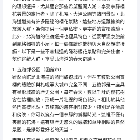
的理想選擇，尤其適合那些希望避開人潮，享受寧靜櫻
花美景的旅行者。除了札幌、大通公園等熱門景點，北
海道還擁有許多隱秘的櫻花景點，這些地方遠離擁擠的
旅遊人群，為你提供一個更私密、更寧靜的賞櫻體驗。
此外，北海道的住宿選擇也極具特色，從豪華溫泉旅館
到風格獨特的小屋，每一處都讓你能夠與大自然親密接
觸。以下是一些不容錯過的隱秘櫻花景點和完美住宿，
幫你逃離人群，享受北海道的春天奇蹟。
1. 五稜郭公園（函館市）
雖然函館是北海道的熱門旅遊城市，但在五稜郭公園賞
櫻的體驗卻與札幌等大城市完全不同。五稜郭是一座具
有星形城牆的歷史公園，每年春天，數以千計的櫻花樹
會在這裡綻放，形成一片壯麗的粉色花海。相比於其他
熱門賞櫻地點，五稜郭的遊客相對較少，特別是在清晨
和傍晚，你可以擁有一個寧靜的賞櫻時光。這裡不僅有
美麗的花海，還有與歷史悠久的城牆和草坪相映的自然
景觀，是攝影愛好者的天堂。