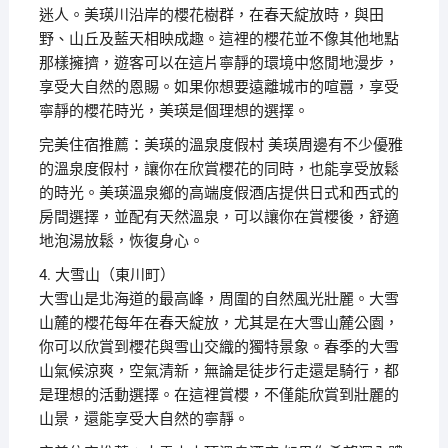
迷人。美瑛川沿岸的櫻花樹群，在春天綻放時，與田
野、山丘及藍天相映成趣。這裡的櫻花並不像其他地點
那樣擁擠，遊客可以在這片寧靜的環境中悠閒地漫步，
享受大自然的恩賜。如果你想要遠離城市的喧囂，享受
寧靜的櫻花時光，美瑛是個理想的選擇。
完美住宿推薦：美瑛的溫泉度假村 美瑛周邊有不少優雅
的溫泉度假村，讓你在欣賞櫻花的同時，也能享受放鬆
的時光。美瑛溫泉鄉的高端度假酒店提供日式和西式的
房間選擇，並配有天然溫泉，可以讓你在賞櫻後，舒適
地泡湯放鬆，恢復身心。
4. 大雪山（東川町）
大雪山是北海道的最高峰，周圍的自然風光壯麗。大雪
山麓的櫻花每年在春天綻放，尤其是在大雪山麓公園，
你可以欣賞到櫻花與雪山交織的獨特景象。春季的大雪
山氣候涼爽，空氣清新，無論是徒步行走還是騎行，都
是理想的活動選擇。在這裡賞櫻，不僅能欣賞到壯麗的
山景，還能享受大自然的寧靜。