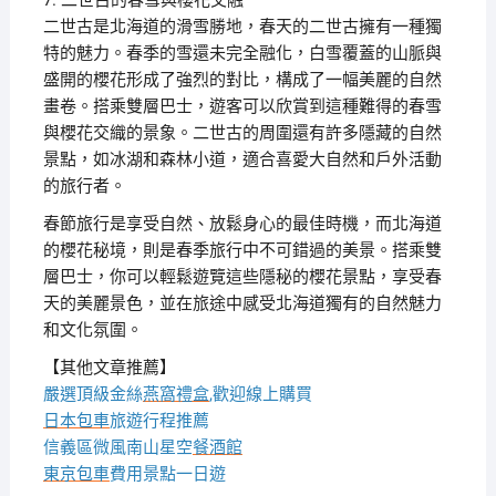
7. 二世古的春雪與櫻花交融
二世古是北海道的滑雪勝地，春天的二世古擁有一種獨
特的魅力。春季的雪還未完全融化，白雪覆蓋的山脈與
盛開的櫻花形成了強烈的對比，構成了一幅美麗的自然
畫卷。搭乘雙層巴士，遊客可以欣賞到這種難得的春雪
與櫻花交織的景象。二世古的周圍還有許多隱藏的自然
景點，如冰湖和森林小道，適合喜愛大自然和戶外活動
的旅行者。
春節旅行是享受自然、放鬆身心的最佳時機，而北海道
的櫻花秘境，則是春季旅行中不可錯過的美景。搭乘雙
層巴士，你可以輕鬆遊覽這些隱秘的櫻花景點，享受春
天的美麗景色，並在旅途中感受北海道獨有的自然魅力
和文化氛圍。
【其他文章推薦】
嚴選頂級金絲
燕窩
禮盒
,歡迎線上購買
日本包車
旅遊行程推薦
信義區微風南山星空
餐酒館
東京包車
費用景點一日遊