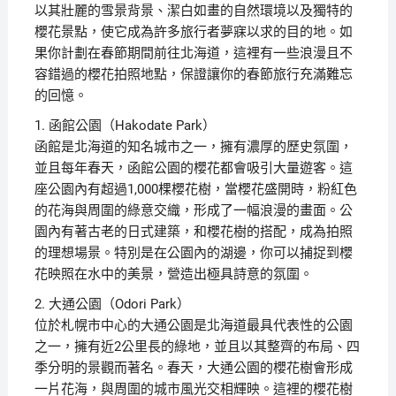
以其壯麗的雪景背景、潔白如畫的自然環境以及獨特的
櫻花景點，使它成為許多旅行者夢寐以求的目的地。如
果你計劃在春節期間前往北海道，這裡有一些浪漫且不
容錯過的櫻花拍照地點，保證讓你的春節旅行充滿難忘
的回憶。
1. 函館公園（Hakodate Park）
函館是北海道的知名城市之一，擁有濃厚的歷史氛圍，
並且每年春天，函館公園的櫻花都會吸引大量遊客。這
座公園內有超過1,000棵櫻花樹，當櫻花盛開時，粉紅色
的花海與周圍的綠意交織，形成了一幅浪漫的畫面。公
園內有著古老的日式建築，和櫻花樹的搭配，成為拍照
的理想場景。特別是在公園內的湖邊，你可以捕捉到櫻
花映照在水中的美景，營造出極具詩意的氛圍。
2. 大通公園（Odori Park）
位於札幌市中心的大通公園是北海道最具代表性的公園
之一，擁有近2公里長的綠地，並且以其整齊的布局、四
季分明的景觀而著名。春天，大通公園的櫻花樹會形成
一片花海，與周圍的城市風光交相輝映。這裡的櫻花樹