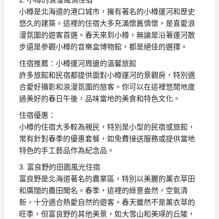
2. 小樽的浪漫風情住宿
小樽是北海道的港口城市，擁有著名的小樽運河和歷史
悠久的建築。這裡的住宿大多充滿懷舊情懷，是喜愛浪
漫氛圍的遊客首選。春天來到小樽，無論是沿著運河散
步還是參觀小樽的音樂盒博物館，都是絕佳的選擇。
住宿推薦：小樽運河周邊的溫馨旅館
許多旅館和民宿都提供面對小樽運河的景觀房，特別適
合愛好攝影和浪漫氛圍的旅客。你可以在這裡悠閒地度
過美好的春日午後，品味當地的美食和特色文化。
住宿優惠：
小樽的住宿大多較為親民，特別是小型的民宿或旅館，
常有針對春季的優惠套餐，如免費接送服務或提供當地
特色的手工藝品作為紀念品。
3. 富良野的田園風光住宿
富良野是北海道著名的農業區，特別以美麗的薰衣草田
和廣闊的農田聞名。春季，這裡的綠意盎然，空氣清
新，十分適合熱愛自然的遊客。春天雖然不是薰衣草的
旺季，但富良野的其他美景，如大雪山和美瑛的丘陵，