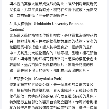
與札幌的高樓大廈形成強烈的對比，讓整個場景既現代
又浪漫。尤其在黃昏時分，櫻花在夕陽下綻放，光影交
錯，為拍攝創造了完美的光線條件。
3. 北大植物園（Hokkaido University Botanical
Gardens）
北海道大學的植物園位於札幌市，是欣賞北海道櫻花的
另一個絕佳場所。這裡的櫻花樹與周圍的植物、古老的
校園建築相映成趣，讓人彷彿置身於一幅詩意的畫作
中。尤其是北大植物園內的「緋寒櫻」品種，櫻花顏色
深紅，與傳統的粉紅櫻花有所不同。這裡的櫻花景色比
較靜謐，適合拍攝文藝風格的照片，無論是花開的枝
頭，還是樹下漫步的遊客，都能拍出浪漫的照片。
4. 五稜郭公園（Goryokaku Park）
位於函館市的五稜郭公園，是一個典型的星形古堡公
園，擁有獨特的建築結構。春天來臨時，五稜郭公園的
櫻花綻放，與這座城堡的星形布局交織成絕美的景色。
特別是從五稜郭塔的觀景台俯瞰公園時，你可以看到櫻
花在城堡星形的護城河周圍形成圓形花海，構成一個無