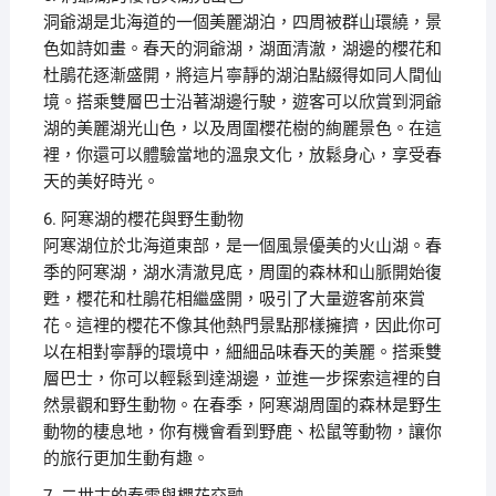
洞爺湖是北海道的一個美麗湖泊，四周被群山環繞，景
色如詩如畫。春天的洞爺湖，湖面清澈，湖邊的櫻花和
杜鵑花逐漸盛開，將這片寧靜的湖泊點綴得如同人間仙
境。搭乘雙層巴士沿著湖邊行駛，遊客可以欣賞到洞爺
湖的美麗湖光山色，以及周圍櫻花樹的絢麗景色。在這
裡，你還可以體驗當地的溫泉文化，放鬆身心，享受春
天的美好時光。
6. 阿寒湖的櫻花與野生動物
阿寒湖位於北海道東部，是一個風景優美的火山湖。春
季的阿寒湖，湖水清澈見底，周圍的森林和山脈開始復
甦，櫻花和杜鵑花相繼盛開，吸引了大量遊客前來賞
花。這裡的櫻花不像其他熱門景點那樣擁擠，因此你可
以在相對寧靜的環境中，細細品味春天的美麗。搭乘雙
層巴士，你可以輕鬆到達湖邊，並進一步探索這裡的自
然景觀和野生動物。在春季，阿寒湖周圍的森林是野生
動物的棲息地，你有機會看到野鹿、松鼠等動物，讓你
的旅行更加生動有趣。