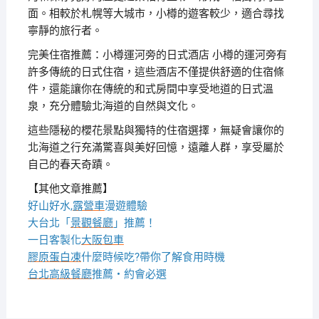
面。相較於札幌等大城市，小樽的遊客較少，適合尋找
寧靜的旅行者。
完美住宿推薦：小樽運河旁的日式酒店 小樽的運河旁有
許多傳統的日式住宿，這些酒店不僅提供舒適的住宿條
件，還能讓你在傳統的和式房間中享受地道的日式溫
泉，充分體驗北海道的自然與文化。
這些隱秘的櫻花景點與獨特的住宿選擇，無疑會讓你的
北海道之行充滿驚喜與美好回憶，遠離人群，享受屬於
自己的春天奇蹟。
【其他文章推薦】
好山好水,
露營車
漫遊體驗
大台北「
景觀餐廳
」推薦！
一日客製化
大阪包車
膠原蛋白凍
什麼時候吃?帶你了解食用時機
台北高級餐廳
推薦・約會必選