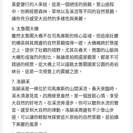
喜愛健行的人來說，這是一個絕佳的挑戰。登山過程
中，你將經歷森林、草地以及溪流等不同的自然景觀，
讓你充分感受大自然的多樣性與美麗。
6. 太魯閣大橋
雖然太魯閣大橋不在司馬庫斯的核心區域，但這座壯麗
的橋梁與其周邊的自然景觀值得一遊。大橋橫跨於懸崖
之上，提供了壯觀的視野，尤其在春天，周圍的山脈與
大橋形成強烈的對比，無論是拍照還是觀景，都是不可
錯過的經歷。從大橋上可以遠眺太魯閣國家公園的奇岩
峽谷，這是一次視覺上的震撼之旅。
7. 洛韻溪
洛韻溪是一條位於司馬庫斯的山間溪流，春天來臨時，
溪水清澈見底，四周綠意盎然，是一個放鬆心情、享受
大自然的好地方。在溪流旁漫步，你可以聽到水流的聲
音，感受到大自然的律動。洛韻溪周邊有不少登山步
道，可以讓你輕鬆地探索這片原始的自然景觀，並拍攝
下美麗的風景。