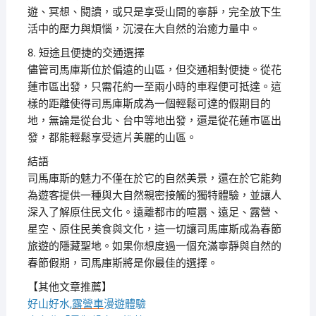
遊、冥想、閱讀，或只是享受山間的寧靜，完全放下生
活中的壓力與煩惱，沉浸在大自然的治癒力量中。
8. 短途且便捷的交通選擇
儘管司馬庫斯位於偏遠的山區，但交通相對便捷。從花
蓮市區出發，只需花約一至兩小時的車程便可抵達。這
樣的距離使得司馬庫斯成為一個輕鬆可達的假期目的
地，無論是從台北、台中等地出發，還是從花蓮市區出
發，都能輕鬆享受這片美麗的山區。
結語
司馬庫斯的魅力不僅在於它的自然美景，還在於它能夠
為遊客提供一種與大自然親密接觸的獨特體驗，並讓人
深入了解原住民文化。遠離都市的喧囂、遠足、露營、
星空、原住民美食與文化，這一切讓司馬庫斯成為春節
旅遊的隱藏聖地。如果你想度過一個充滿寧靜與自然的
春節假期，司馬庫斯將是你最佳的選擇。
【其他文章推薦】
好山好水,
露營車
漫遊體驗