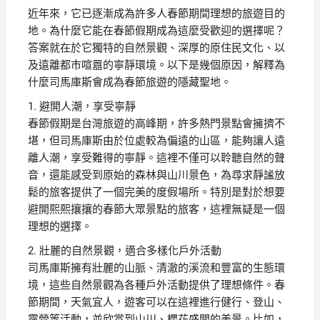
近年來，它已逐漸成為許多人春節期間理想的旅遊目的
地。為什麼它能在春節假期成為這麼受歡迎的選擇呢？
答案就在於它獨特的自然景觀、深厚的原住民文化、以
及遠離都市喧囂的寧靜環境。以下是幾個原因，解釋為
什麼司馬庫斯會成為春節旅遊的隱藏聖地。
1. 避開人潮，享受寧靜
春節假期是台灣旅遊的高峰期，許多熱門景點會擁擠不
堪，但司馬庫斯由於位處較為偏遠的山區，能夠讓人遠
離人潮，享受難得的寧靜。這裡不僅可以聆聽自然的聲
音，還能感受到原始的森林與山川景色，為尋求靜謐放
鬆的旅客提供了一個完美的度假場所。特別是對於想要
避開熙熙攘攘的春節大眾景點的旅客，這裡無疑是一個
理想的選擇。
2. 壯麗的自然景觀，適合多樣化戶外活動
司馬庫斯擁有壯麗的山脈、清澈的溪流和豐富的生態環
境，這些自然景觀為各種戶外活動提供了理想條件。春
節期間，天氣宜人，遊客可以在這裡進行健行、登山、
露營等活動，並欣賞到山川、櫻花盛開的美景。比如，