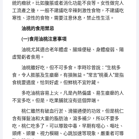
統的癥狀，比如腹脹或者消化功能不良等。女性做完人
工流產之後，一般不建議吃辛辣刺激性食物，不建議吃
寒性、涼性的食物，需要注意休息，禁止性生活。
油桃的食用禁忌
(一)食用油桃注意事項
油桃尤其適合老年體虛、腸燥便秘、身體瘦弱、陽
虛腎虧者食用。
油桃雖好吃，但不可多食。李時珍曾說：“生桃多
食，令人膨脹及生瘡癤，有損無益。”常言“桃養人”是指
食桃要適度，恰到好處，但鮮桃不宜貯藏。
多吃油桃容易上火，凡是內熱偏盛、易生瘡癤的人
不宜多吃。但是，吃果脯就沒有這個弊端。
桃仁雖然有破血行淤、滑腸通便的功效，但是桃仁
含有揮髮油和大量的脂肪油，瀉多補少，所以不要多
吃，桃仁吃多了，可以導致中毒，早期有噁心、嘔吐、
頭疼、頭暈、視力模糊、心跳加速等現象，嚴重者可導