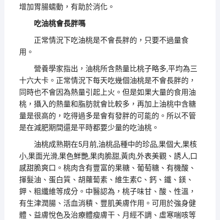
增加胃腸蠕動，有助於消化。
吃油桃會長胖嗎
正常情況下吃油桃是不會長胖的，只要不過量食
用。
營養學家指出，油桃所含熱量比桃子略多,平均為三
十六大卡。正常情況下每天吃幾個油桃是不會長胖的，
同時也不會因為熱量引起上火。但是如果大量的食用油
桃，攝入的熱量和脂肪就會比較多，再加上油桃中含糖
量是很高的，吃得過多是會有發胖的可能的。所以不管
是在減肥期間還是平時都要少量的吃油桃。
油桃成熟期在5月前,油桃品種中的珍品,果個大,果核
小,果面光滑,果色鮮艷,果肉脆甜,黃肉,外表美觀、誘人,口
感甜脆爽口。桃肉含有豐富的果糖、葡萄糖、有機酸、
揮髮油、蛋白質、胡蘿蔔素、維生素C、鈣、鐵、鎂、
鉀、粗纖維等成分。中醫認為，桃子味甘、酸、性溫，
有生津潤腸、活血消積、豐肌美膚作用。可用於強身健
體、益膚悅色及治療體瘦膚干、月經不調、虛寒喘咳等