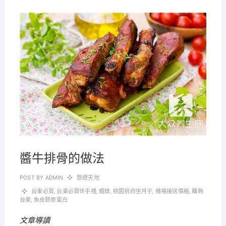
2019-
12-31
醬牛排骨的做法
POST BY
ADMIN
旅遊天地
台東必買
,
台東必買伴手禮
,
婚錄
,
桃園到府坐月子
,
機場接送價格
,
購夠
台東
,
魚皮膠原蛋白
文章導讀