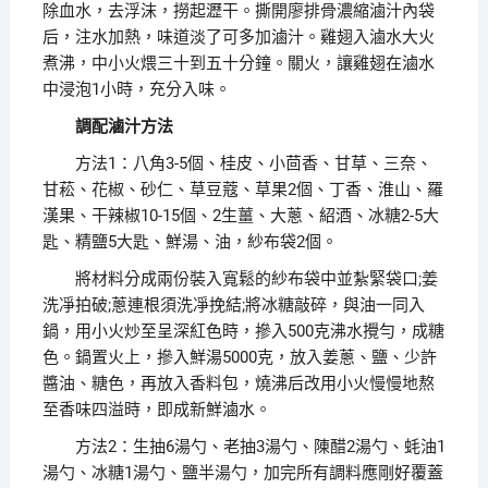
除血水，去浮沫，撈起瀝干。撕開廖排骨濃縮滷汁內袋
后，注水加熱，味道淡了可多加滷汁。雞翅入滷水大火
煮沸，中小火煨三十到五十分鐘。關火，讓雞翅在滷水
中浸泡1小時，充分入味。
調配滷汁方法
方法1：八角3-5個、桂皮、小茴香、甘草、三奈、
甘菘、花椒、砂仁、草豆蔻、草果2個、丁香、淮山、羅
漢果、干辣椒10-15個、2生薑、大蔥、紹酒、冰糖2-5大
匙、精鹽5大匙、鮮湯、油，紗布袋2個。
將材料分成兩份裝入寬鬆的紗布袋中並紮緊袋口;姜
洗凈拍破;蔥連根須洗凈挽結;將冰糖敲碎，與油一同入
鍋，用小火炒至呈深紅色時，摻入500克沸水攪勻，成糖
色。鍋置火上，摻入鮮湯5000克，放入姜蔥、鹽、少許
醬油、糖色，再放入香料包，燒沸后改用小火慢慢地熬
至香味四溢時，即成新鮮滷水。
方法2：生抽6湯勺、老抽3湯勺、陳醋2湯勺、蚝油1
湯勺、冰糖1湯勺、鹽半湯勺，加完所有調料應剛好覆蓋