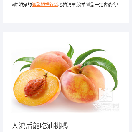
※給婚攝的
迎娶婚禮錄影
必拍清單,沒拍到您一定會後悔!
2019-
12-31
人流后能吃油桃嗎