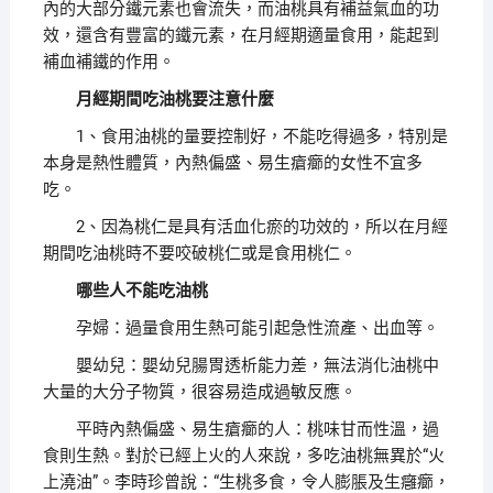
內的大部分鐵元素也會流失，而油桃具有補益氣血的功
效，還含有豐富的鐵元素，在月經期適量食用，能起到
補血補鐵的作用。
月經期間吃油桃要注意什麼
1、食用油桃的量要控制好，不能吃得過多，特別是
本身是熱性體質，內熱偏盛、易生瘡癤的女性不宜多
吃。
2、因為桃仁是具有活血化瘀的功效的，所以在月經
期間吃油桃時不要咬破桃仁或是食用桃仁。
哪些人不能吃油桃
孕婦：過量食用生熱可能引起急性流產、出血等。
嬰幼兒：嬰幼兒腸胃透析能力差，無法消化油桃中
大量的大分子物質，很容易造成過敏反應。
平時內熱偏盛、易生瘡癤的人：桃味甘而性溫，過
食則生熱。對於已經上火的人來說，多吃油桃無異於“火
上澆油”。李時珍曾說：“生桃多食，令人膨脹及生癰癤，