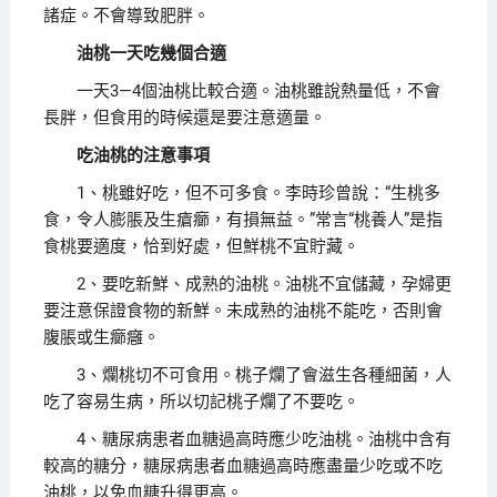
諸症。不會導致肥胖。
油桃一天吃幾個合適
一天3—4個油桃比較合適。油桃雖說熱量低，不會
長胖，但食用的時候還是要注意適量。
吃油桃的注意事項
1、桃雖好吃，但不可多食。李時珍曾說：“生桃多
食，令人膨脹及生瘡癤，有損無益。”常言“桃養人”是指
食桃要適度，恰到好處，但鮮桃不宜貯藏。
2、要吃新鮮、成熟的油桃。油桃不宜儲藏，孕婦更
要注意保證食物的新鮮。未成熟的油桃不能吃，否則會
腹脹或生癤癰。
3、爛桃切不可食用。桃子爛了會滋生各種細菌，人
吃了容易生病，所以切記桃子爛了不要吃。
4、糖尿病患者血糖過高時應少吃油桃。油桃中含有
較高的糖分，糖尿病患者血糖過高時應盡量少吃或不吃
油桃，以免血糖升得更高。