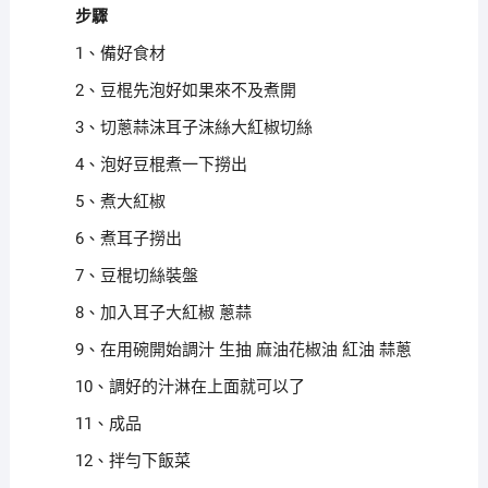
步驟
1、備好食材
2、豆棍先泡好如果來不及煮開
3、切蔥蒜沫耳子沫絲大紅椒切絲
4、泡好豆棍煮一下撈出
5、煮大紅椒
6、煮耳子撈出
7、豆棍切絲裝盤
8、加入耳子大紅椒 蔥蒜
9、在用碗開始調汁 生抽 麻油花椒油 紅油 蒜蔥
10、調好的汁淋在上面就可以了
11、成品
12、拌勻下飯菜