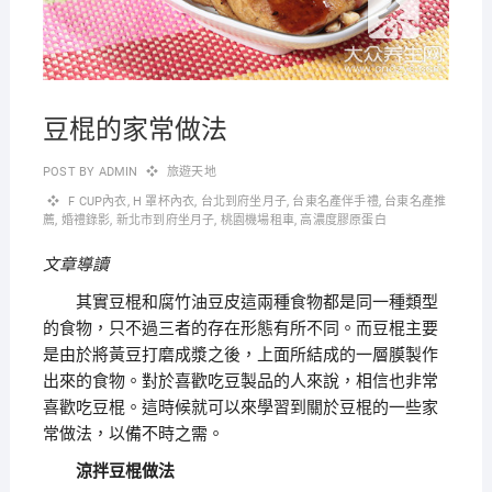
豆棍的家常做法
POST BY
ADMIN
旅遊天地
F CUP內衣
,
H 罩杯內衣
,
台北到府坐月子
,
台東名產伴手禮
,
台東名產推
薦
,
婚禮錄影
,
新北市到府坐月子
,
桃園機場租車
,
高濃度膠原蛋白
文章導讀
其實豆棍和腐竹油豆皮這兩種食物都是同一種類型
的食物，只不過三者的存在形態有所不同。而豆棍主要
是由於將黃豆打磨成漿之後，上面所結成的一層膜製作
出來的食物。對於喜歡吃豆製品的人來說，相信也非常
喜歡吃豆棍。這時候就可以來學習到關於豆棍的一些家
常做法，以備不時之需。
涼拌豆棍做法