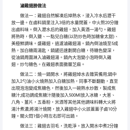
滷雞翅膀做法
做法一：雞翅自然解凍后焯熱水，浸入冷水后瀝干
放一邊。在鹵料鍋里注入3倍的水量閉蓋，中火熬20分鐘
出鹵料味。倒入瀝水后的雞翅，加入黃酒一湯勺。雞翅
將熟時，倒入鹽、一點兒白糖(以防炒色時加糖會太甜)、
美極鮮調味。盛雞翅，過濾滷雞翅湯。鍋內倒油燒至5成
熱，加白糖兩湯匙，鍋鏟迅速劃開白糖，待糖色變深，
從油鍋周圍淋入滷雞翅湯。鍋內大泡變小泡時倒入雞
翅，炒勻糖色。在雞翅表面撒層芝麻。
做法二：燒一鍋開水，將雞翅焯水去雜質備用;鍋中
加入2勺油小火燒熱加入白糖加熱，同事不斷翻動，直至
出現泡泡變成焦糖色，然後加入一碗熱水炒散，製成焦
糖汁;成功調成焦糖汁隨後加入500Ml放入冰糖，大蔥、
八角、薑片，五香粉，米酒等其他其他調味料轉大火將
湯汁煮濃;將湯汁燒開，放入雞翅中小火該蓋蓋子鹵10分
鐘。關火悶1個小時左右即可出鍋。
做法三：雞翅去羽毛，洗乾淨。放入開水中煮2分鐘