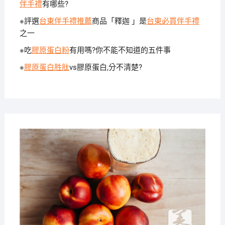
伴手禮
有哪些?
※評選
台東伴手禮推薦
商品「釋迦 」是
台東必買伴手禮
之一
※吃
膠原蛋白粉
有用嗎?你不能不知道的五件事
※
膠原蛋白胜肽
vs膠原蛋白,分不清楚?
2019-
12-31