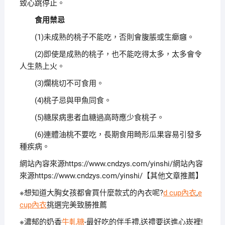
致心跳停止。
食用禁忌
(1)未成熟的桃子不能吃，否則會腹脹或生癤癰。
(2)即使是成熟的桃子，也不能吃得太多，太多會令
人生熱上火。
(3)爛桃切不可食用。
(4)桃子忌與甲魚同食。
(5)糖尿病患者血糖過高時應少食桃子。
(6)連體油桃不要吃，長期食用畸形瓜果容易引發多
種疾病。
網站內容來源https://www.cndzys.com/yinshi/網站內容
來源https://www.cndzys.com/yinshi/【其他文章推薦】
※想知道大胸女孩都會買什麼款式的內衣呢?
d cup內衣
,
e
cup內衣
挑選完美致勝推薦
※濃郁的奶香
牛軋糖
-最好吃的伴手禮,送禮要送進心崁裡!