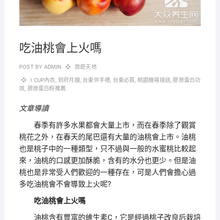
吃油桃會上火嗎
POST BY
ADMIN
旅遊天地
I CUP內衣
,
到府月嫂
,
台東伴手禮
,
台東必買
,
桃園機場接送
,
膠原蛋白功
效
,
膠原蛋白粉推薦
文章導讀
春季有許多水果都會大量上市，而在春季除了觀賞
桃花之外，在春天的尾巴還有大量的油桃會上市。油桃
也是桃子中的一種類型，只不過與一般的水蜜桃比較起
來，油桃的口感更加酥脆，含有的水分也更少。但是油
桃也是非常受人們歡迎的一種存在，可是人們會擔心過
多吃油桃會不會導致上火呢?
吃油桃會上火嗎
油桃含有豐富的維生素C，它是經過桃子改良后栽培