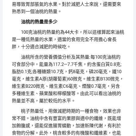
易導致胃部脹氣的水果。對於減肥人士來說，還需要來
熟悉到一個油桃的熱量。
油桃的熱量是多少
100克油桃的熱量約為44大卡，所以這樣算起來油桃
是一種低熱量的水果，適當的食用完全不用擔心會長
胖，十分適合減肥的時候吃。
油桃所含的營養價值分析及其熱量:每100克油桃的
可食部分中，能量為117.2—7.7千焦，約含蛋白質0.8克;
脂肪0.1克;各種糖類10.7克，鈣8毫克，磷20毫克，鐵10
毫克，維生素A原(胡蘿蔔素)60微克。維生素B130微克，
維生素B220微克、維生素C6毫克、煙酸0.7毫克，另含
多種維生素、蘋果酸和檸檬酸等。由此可以看出油桃的
熱量並不高，屬於較低的水平。
桃子熱量低，用做減肥時期的一種食物，效果也非
常不錯。油桃中含有豐富的果膠與適中的纖維，既能增
加飽腹感，還能促進腸胃蠕動，加速新陳代謝，有利於
食物的分解。此外，桃含較多的有機酸和纖維素，也能