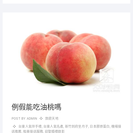
2019-
12-31
例假能吃油桃嗎
POST BY
ADMIN
旅遊天地
台東人氣伴手禮
,
台東人氣名產
,
新竹到府坐月子
,
日本膠原蛋白
,
機場接
送推薦
,
租車接送服務
,
迎娶婚禮錄影