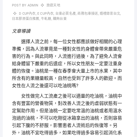
POST BY
ADMIN
旅遊天地
D CUP內衣
,
E CUP內衣
,
台東必買名產
,
商務包車接送
,
婚禮錄影台北
,
日本膠原蛋白推薦
,
牛軋糖
,
購夠台東
文章導讀
選擇人流之前，每一位女性都應該做好相關的心理
準備，因為人流畢竟是一種對女性的身體會帶來嚴重危
害的行為。與此同時，人流進行過後，為了避免人流會
給身體留下嚴重的后遺症，所以女性朋友一定要注重身
體的恢復。油桃是一種在春季會大量上市的水果，其中
所含有的果糖量較高，自然也受到了許多人的歡迎。而
女性在人流之後還可以吃油桃嗎?
女性做完人工流產之後可以適量的吃油桃，油桃中
含有豐富的營養物質，對改善人流之後的虛弱狀態有一
定幫助作用。但是油桃一定要吃常溫的油桃或者用溫水
泡過的油桃，不可以吃剛從冰箱拿出的油桃，否則容易
引起下腹的不舒服，影響患者人流術后的恢復等。另
外，油桃不宜吃得過多，如果吃得過多容易引起消化系