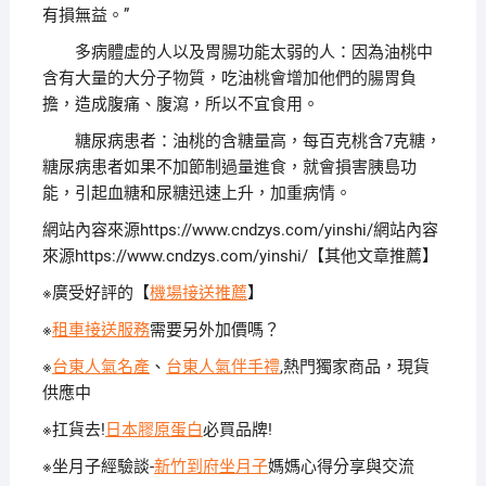
有損無益。”
多病體虛的人以及胃腸功能太弱的人：因為油桃中
含有大量的大分子物質，吃油桃會增加他們的腸胃負
擔，造成腹痛、腹瀉，所以不宜食用。
糖尿病患者：油桃的含糖量高，每百克桃含7克糖，
糖尿病患者如果不加節制過量進食，就會損害胰島功
能，引起血糖和尿糖迅速上升，加重病情。
網站內容來源https://www.cndzys.com/yinshi/網站內容
來源https://www.cndzys.com/yinshi/【其他文章推薦】
※廣受好評的【
機場接送推薦
】
※
租車接送服務
需要另外加價嗎？
※
台東人氣名產
、
台東人氣伴手禮
,熱門獨家商品，現貨
供應中
※扛貨去!
日本膠原蛋白
必買品牌!
※坐月子經驗談-
新竹到府坐月子
媽媽心得分享與交流