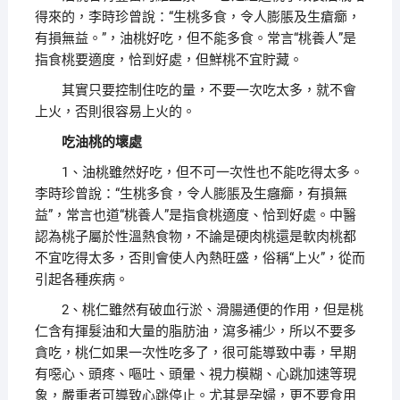
得來的，李時珍曾說：“生桃多食，令人膨脹及生瘡癤，
有損無益。”，油桃好吃，但不能多食。常言“桃養人”是
指食桃要適度，恰到好處，但鮮桃不宜貯藏。
其實只要控制住吃的量，不要一次吃太多，就不會
上火，否則很容易上火的。
吃油桃的壞處
1、油桃雖然好吃，但不可一次性也不能吃得太多。
李時珍曾說：“生桃多食，令人膨脹及生癰癤，有損無
益”，常言也道“桃養人”是指食桃適度、恰到好處。中醫
認為桃子屬於性溫熱食物，不論是硬肉桃還是軟肉桃都
不宜吃得太多，否則會使人內熱旺盛，俗稱“上火”，從而
引起各種疾病。
2、桃仁雖然有破血行淤、滑腸通便的作用，但是桃
仁含有揮髮油和大量的脂肪油，瀉多補少，所以不要多
貪吃，桃仁如果一次性吃多了，很可能導致中毒，早期
有噁心、頭疼、嘔吐、頭暈、視力模糊、心跳加速等現
象，嚴重者可導致心跳停止。尤其是孕婦，更不要食用