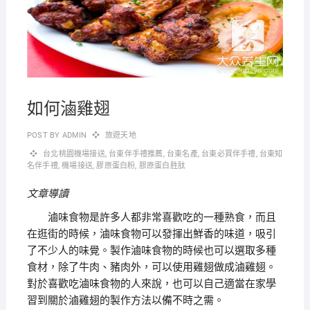
如何滷雞翅
POST BY
ADMIN
旅遊天地
台北桃園機場接送
,
台東伴手禮推薦
,
台東名產
,
台東必買伴手禮
,
台東知
名伴手禮
,
機場接送
,
膠原蛋白粉
,
膠原蛋白胜肽
文章導讀
滷味食物是許多人都非常喜歡吃的一種熟食，而且
在逛街的時候，滷味食物可以發揮出鮮香的味道，吸引
了不少人的味覺。製作滷味食物的時候也可以選取多種
食材，除了牛肉、豬肉外，可以使用雞翅做成滷雞翅。
對於喜歡吃滷味食物的人來說，也可以自己適當在家學
習到關於滷雞翅的製作方法以備不時之需。