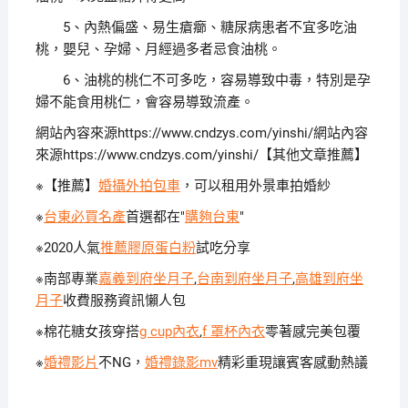
5、內熱偏盛、易生瘡癤、糖尿病患者不宜多吃油
桃，嬰兒、孕婦、月經過多者忌食油桃。
6、油桃的桃仁不可多吃，容易導致中毒，特別是孕
婦不能食用桃仁，會容易導致流產。
網站內容來源https://www.cndzys.com/yinshi/網站內容
來源https://www.cndzys.com/yinshi/【其他文章推薦】
※【推薦】
婚攝外拍包車
，可以租用外景車拍婚紗
※
台東必買名產
首選都在"
購夠台東
"
※2020人氣
推薦膠原蛋白粉
試吃分享
※南部專業
嘉義到府坐月子
,
台南到府坐月子
,
高雄到府坐
月子
收費服務資訊懶人包
※棉花糖女孩穿搭
g cup內衣
,
f 罩杯內衣
零著感完美包覆
※
婚禮影片
不NG，
婚禮錄影mv
精彩重現讓賓客感動熱議