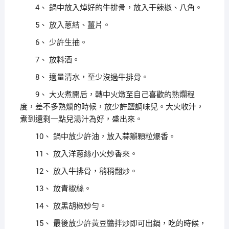
4、 鍋中放入焯好的牛排骨，放入干辣椒、八角。
5、 放入蔥結、薑片。
6、 少許生抽。
7、 放料酒。
8、 適量清水，至少沒過牛排骨。
9、 大火煮開后，轉中火燉至自己喜歡的熟爛程
度，差不多熟爛的時候，放少許鹽調味兒。大火收汁，
煮到還剩一點兒湯汁為好，盛出來。
10、 鍋中放少許油，放入蒜瓣顆粒爆香。
11、 放入洋蔥絲小火炒香來。
12、 放入牛排骨，稍稍翻炒。
13、 放青椒絲。
14、 放黑胡椒炒勻。
15、 最後放少許黃豆醬拌炒即可出鍋，吃的時候，