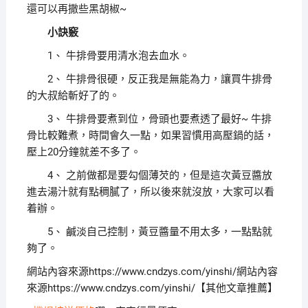
還可以再撒些黑胡椒~
小訣竅
1、 牛排骨要用清水泡去血水。
2、 牛排骨很硬，反正我是無能為力，讓買牛排骨
的大叔給斬好了的。
3、 牛排骨要煮到位，骨頭也要煮透了最好~ 牛排
骨比較難煮，時間會久一點，如果習慣用高壓鍋的話，
壓上20分鐘就差不多了。
4、 之前做都是要勾個薄芡的，但是這次黃豆醬放
進去湯汁就有點稠膩了，所以後來就沒放，大家可以看
着辦。
5、 鹹淡自己控制，黃豆醬量不用太多，一點點就
夠了。
網站內容來源https://www.cndzys.com/yinshi/網站內容
來源https://www.cndzys.com/yinshi/【其他文章推薦】