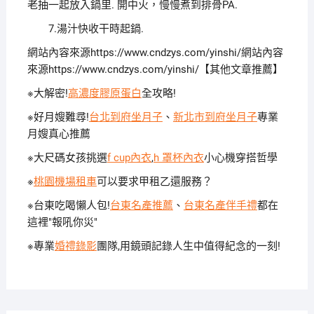
老抽一起放入鍋里. 開中火，慢慢煮到排骨PA.
7.湯汁快收干時起鍋.
網站內容來源https://www.cndzys.com/yinshi/網站內容
來源https://www.cndzys.com/yinshi/【其他文章推薦】
※大解密!
高濃度膠原蛋白
全攻略!
※好月嫂難尋!
台北到府坐月子
、
新北市到府坐月子
專業
月嫂真心推薦
※大尺碼女孩挑選
f cup內衣
,
h 罩杯內衣
小心機穿搭哲學
※
桃園機場租車
可以要求甲租乙還服務？
※台東吃喝懶人包!
台東名產推薦
、
台東名產伴手禮
都在
這裡"報吼你災"
※專業
婚禮錄影
團隊,用鏡頭記錄人生中值得紀念的一刻!