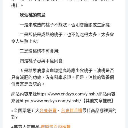
桃仁。
吃油桃的禁忌
一是未成熟的桃子不能吃，否則會腹脹或生癤癰;
二是即使是成熟的桃子，也不能吃得太多，太多會
令人生熱上火;
三是爛桃切不可食用;
四是桃子忌與甲魚同食;
五是糖尿病患者血糖過高時應少食桃子。油桃是否
具有減肥的功效，沒有科學求證。但是，油桃的營養價
值豐富是公認的。
網站內容來源https://www.cndzys.com/yinshi/網站內容
來源https://www.cndzys.com/yinshi/【其他文章推薦】
※全國票選五大
台東必買
、
台東伴手禮
最佳商品哪裡買的
到?
※美容人氣商品-
膠原蛋白粉推薦