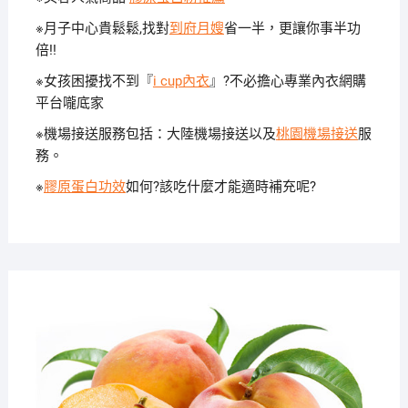
※月子中心貴鬆鬆,找對
到府月嫂
省一半，更讓你事半功
倍!!
※女孩困擾找不到『
i cup內衣
』?不必擔心專業內衣網購
平台嚨底家
※機場接送服務包括：大陸機場接送以及
桃園機場接送
服
務。
※
膠原蛋白功效
如何?該吃什麼才能適時補充呢?
2019-
12-31