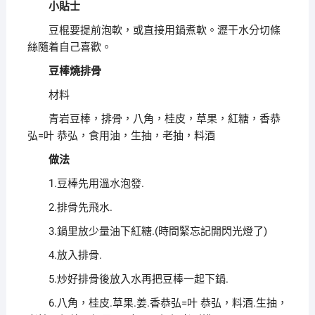
小貼士
豆棍要提前泡軟，或直接用鍋煮軟。瀝干水分切條
絲隨着自己喜歡。
豆棒燒排骨
材料
青岩豆棒，排骨，八角，桂皮，草果，紅糖，香恭
弘=叶 恭弘，食用油，生抽，老抽，料酒
做法
1.豆棒先用溫水泡發.
2.排骨先飛水.
3.鍋里放少量油下紅糖.(時間緊忘記開閃光燈了)
4.放入排骨.
5.炒好排骨後放入水再把豆棒一起下鍋.
6.八角，桂皮.草果.姜.香恭弘=叶 恭弘，料酒.生抽，