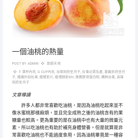
一個油桃的熱量
POST BY
ADMIN
旅遊天地
F 罩杯內衣
,
G CUP內衣
,
台南到府坐月子
,
台東必買名產
,
嘉義到府坐月
子
,
婚攝外拍包車
,
婚禮影片
,
婚禮錄影MV
,
推薦膠原蛋白粉
,
購夠台東
,
高雄
到府坐月子
文章導讀
許多人都非常喜歡吃油桃，是因為油桃吃起來並不
像水蜜桃那樣麻煩，並且完全成熟之後的油桃含有的果
糖量也較高。更為重要的是在油桃中也有大量的微量元
素，所以吃油桃也有助於補充身體營養。但是就算是非
常喜歡吃油桃也不能過度食用，因為油桃畢竟是一種容