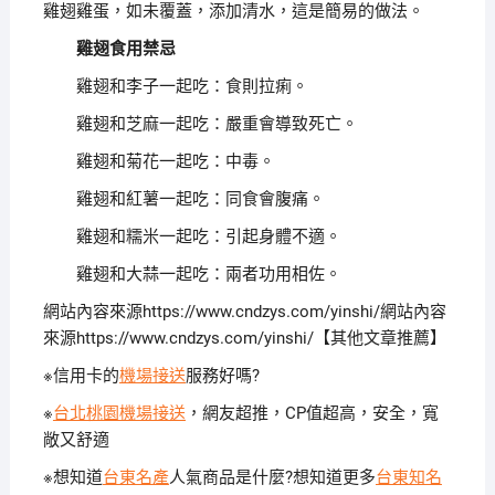
雞翅雞蛋，如未覆蓋，添加清水，這是簡易的做法。
雞翅食用禁忌
雞翅和李子一起吃：食則拉痢。
雞翅和芝麻一起吃：嚴重會導致死亡。
雞翅和菊花一起吃：中毒。
雞翅和紅薯一起吃：同食會腹痛。
雞翅和糯米一起吃：引起身體不適。
雞翅和大蒜一起吃：兩者功用相佐。
網站內容來源https://www.cndzys.com/yinshi/網站內容
來源https://www.cndzys.com/yinshi/【其他文章推薦】
※信用卡的
機場接送
服務好嗎?
※
台北桃園機場接送
，網友超推，CP值超高，安全，寬
敞又舒適
※想知道
台東名產
人氣商品是什麼?想知道更多
台東知名