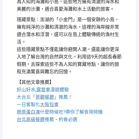
為人知的海灘和小島，這些地方擁有清澈的海水和
美麗的沙灘，適合喜愛海灘和水上活動的旅客。
隱藏景點：澎湖的「小金門」是一個安靜的小島，
擁有純淨的沙灘和清澈的海水。這裡的海岸線非常
適合潛水和浮潛，還可以在島上體驗傳統的漁村生
活。
這些隱藏景點不僅能讓你避開人潮，還能讓你更深
入地了解台灣的自然與文化。利用這9天的超長春節
假期，去探索這些不為人知的寶藏地點，讓你的旅
程充滿驚喜與難忘的回憶。
【其他文章推薦】
好山好水,
露營車
漫遊體驗
大台北「
景觀餐廳
」推薦！
一日客製化
大阪包車
膠原蛋白凍
什麼時候吃?帶你了解食用時機
台北高級餐廳
推薦・約會必選