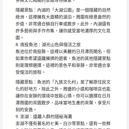
多與文化相關的景點等待探索。
隱藏景點：內湖的「大湖公園」是一個隱藏的自然
綠洲，這裡擁有大面積的湖泊，周圍有綠意盎然的
步道，非常適合騎自行車或散步。此外，內湖還有
許多藝術與手作市集，讓你感受當地濃厚的文化氛
圍。
8. 南投魚池：湖光山色與慢活之旅
魚池位於南投縣，這裡以美麗的日月潭而聞名，但
如果你希望遠離擁擠的遊客，魚池的其他隱藏景點
則是理想選擇。這裡的景色平和寧靜，非常適合享
受慢活的旅程。
隱藏景點：魚池的「九族文化村」是了解原住民文
化的好地方，除此之外，周邊的小道和咖啡店也能
讓你在安靜的環境中放鬆心情。你可以選擇在日月
潭周圍的茶園散步，品味當地生產的茶葉，享受片
刻的安逸。
9. 澎湖：遠離人群的隱秘海灘
澎湖不僅有著名的七美、白沙等景點，還有一些鮮