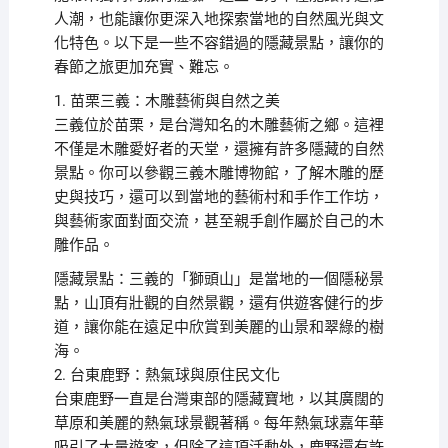
人潮，也能讓你更深入地探索當地的自然風光與文
化特色。以下是一些不容錯過的隱藏景點，讓你的
春節之旅更加充實、難忘。
1. 苗栗三義：木雕藝術與自然之美
三義位於苗栗，是台灣知名的木雕藝術之鄉。這裡
不僅是木雕愛好者的天堂，還擁有許多隱藏的自然
景點。你可以參觀三義木雕博物館，了解木雕的歷
史與技巧，還可以到當地的藝術村和手作工作坊，
與藝術家面對面交流，甚至親手創作屬於自己的木
雕作品。
隱藏景點：三義的「獅頭山」是當地的一個隱秘景
點，山頂有壯觀的自然景觀，還有供遊客健行的步
道，讓你能在遠足中欣賞到美麗的山景和翠綠的樹
海。
2. 台東鹿野：熱氣球與原住民文化
台東鹿野一直是台灣東部的隱藏寶地，以其廣闊的
草原和美麗的熱氣球景觀著稱。每年熱氣球嘉年華
吸引了大量遊客，但除了這項活動外，鹿野還有許