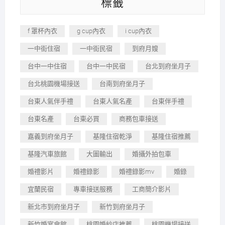
標籤
f 罩杯內衣
g cup內衣
i cup內衣
一中街住宿
一中街民宿
到府月嫂
台中一中住宿
台中一中民宿
台北到府坐月子
台北桃園機場接送
台南到府坐月子
台東人氣伴手禮
台東人氣名產
台東伴手禮
台東名產
台東必買
商務包車接送
嘉義到府坐月子
基隆住宿乾淨
基隆住宿推薦
基隆汽車旅館
大圖輸出
婚攝外拍包車
婚禮影片
婚禮錄影
婚禮錄影mv
婚錄
宜蘭民宿
專車接送服務
工商簡介影片
新北市到府坐月子
新竹到府坐月子
新竹婚宴會館
桃園婚紗店推薦
桃園機場接送