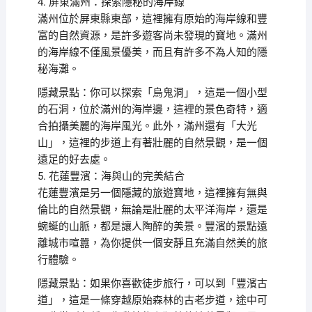
4. 屏東滿州：探索隱秘的海岸線
滿州位於屏東縣東部，這裡擁有原始的海岸線和豐
富的自然資源，是許多遊客尚未發現的寶地。滿州
的海岸線不僅風景優美，而且有許多不為人知的隱
秘海灘。
隱藏景點：你可以探索「烏鬼洞」，這是一個小型
的石洞，位於滿州的海岸邊，這裡的景色奇特，適
合拍攝美麗的海岸風光。此外，滿州還有「大光
山」，這裡的步道上有著壯麗的自然景觀，是一個
遠足的好去處。
5. 花蓮豐濱：海與山的完美結合
花蓮豐濱是另一個隱藏的旅遊寶地，這裡擁有無與
倫比的自然景觀，無論是壯麗的太平洋海岸，還是
蜿蜒的山脈，都是讓人陶醉的美景。豐濱的景點遠
離城市喧囂，為你提供一個安靜且充滿自然美的旅
行體驗。
隱藏景點：如果你喜歡徒步旅行，可以到「豐濱古
道」，這是一條穿越原始森林的古老步道，途中可