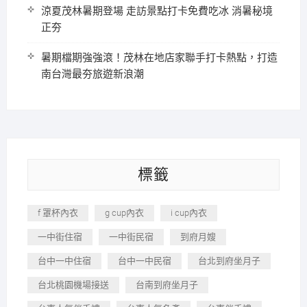
涼夏茂林暑期登場 走訪景點打卡免費吃冰 消暑秘境
正夯
暑期檔期強強滾！茂林在地店家聯手打卡熱點，打造
南台灣最夯旅遊新浪潮
標籤
f 罩杯內衣
g cup內衣
i cup內衣
一中街住宿
一中街民宿
到府月嫂
台中一中住宿
台中一中民宿
台北到府坐月子
台北桃園機場接送
台南到府坐月子