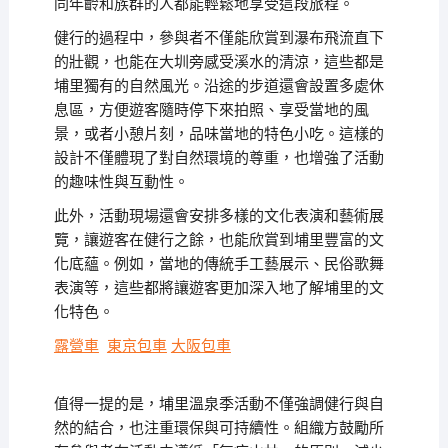
同年齡和族群的人都能輕鬆地享受這段旅程。
健行的過程中，參與者不僅能欣賞到瀑布飛流直下
的壯觀，也能在大圳旁感受溪水的清涼，這些都是
埔里獨有的自然風光。沿途的步道還會設置多處休
息區，方便遊客隨時停下來拍照、享受當地的風
景，或者小憩片刻，品味當地的特色小吃。這樣的
設計不僅體現了對自然環境的尊重，也增強了活動
的趣味性與互動性。
此外，活動現場還會安排多樣的文化表演和藝術展
覽，讓遊客在健行之餘，也能欣賞到埔里豐富的文
化底蘊。例如，當地的傳統手工藝展示、民俗歌舞
表演等，這些都將讓遊客更加深入地了解埔里的文
化特色。
露營車
東京包車
大阪包車
值得一提的是，埔里溫泉季活動不僅強調健行與自
然的結合，也注重環保與可持續性。組織方鼓勵所