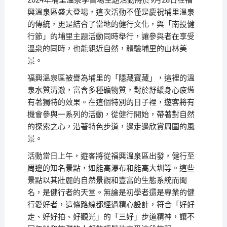
2024年埔里溫泉季首場主題活動將於9月28日在福
興溫泉區盛大登場，這次活動不僅是慶祝埔里溫泉
的傳統，更是結合了當地的健行文化，與「南投健
行節」的埔里主題活動同時舉行，讓參與者在享受
溫泉的同時，也能親近自然，體驗埔里的山林美
景。
福興溫泉區被譽為埔里的「隱藏寶藏」，這裡的溫
泉水質清澈，富含多種礦物質，對於舒緩身心疲憊
有著獨特的效果。在這個特別的日子裡，遊客將有
機會參與一系列的活動，從健行開始，帶著對自然
的探索之心，沿著特色步道，邊走邊欣賞周圍的風
景。
活動當日上午，遊客將從福興溫泉區出發，健行至
周邊的知名景點，如能高瀑布和能高大圳等。這些
景點以其壯麗的自然景觀和豐富的生態系統而聞
名，是健行者的天堂。無論是初學者還是專業的健
行愛好者，這條路線都經過精心設計，符合「好好
走、好好拍、好觀光」的「三好」步道精神，讓不