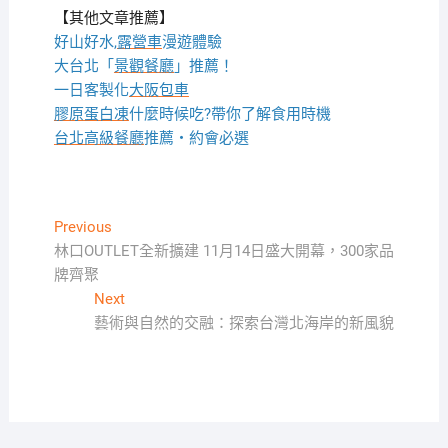
【其他文章推薦】
好山好水,
露營車
漫遊體驗
大台北「
景觀餐廳
」推薦！
一日客製化
大阪包車
膠原蛋白凍
什麼時候吃?帶你了解食用時機
台北高級餐廳
推薦・約會必選
文
Previous
Previous
post:
林口OUTLET全新擴建 11月14日盛大開幕，300家品
章
牌齊聚
導
Next
Next
覽
post:
藝術與自然的交融：探索台灣北海岸的新風貌