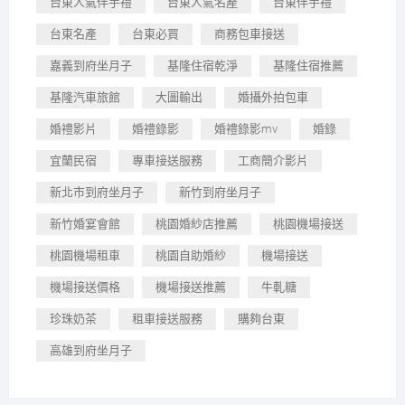
台東人氣伴手禮
台東人氣名產
台東伴手禮
台東名產
台東必買
商務包車接送
嘉義到府坐月子
基隆住宿乾淨
基隆住宿推薦
基隆汽車旅館
大圖輸出
婚攝外拍包車
婚禮影片
婚禮錄影
婚禮錄影mv
婚錄
宜蘭民宿
專車接送服務
工商簡介影片
新北市到府坐月子
新竹到府坐月子
新竹婚宴會館
桃園婚紗店推薦
桃園機場接送
桃園機場租車
桃園自助婚紗
機場接送
機場接送價格
機場接送推薦
牛軋糖
珍珠奶茶
租車接送服務
購夠台東
高雄到府坐月子