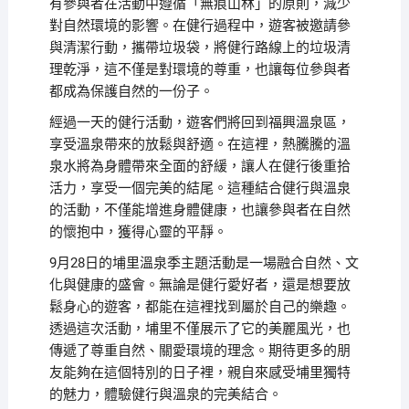
有參與者在活動中遵循「無痕山林」的原則，減少
對自然環境的影響。在健行過程中，遊客被邀請參
與清潔行動，攜帶垃圾袋，將健行路線上的垃圾清
理乾淨，這不僅是對環境的尊重，也讓每位參與者
都成為保護自然的一份子。
經過一天的健行活動，遊客們將回到福興溫泉區，
享受溫泉帶來的放鬆與舒適。在這裡，熱騰騰的溫
泉水將為身體帶來全面的舒緩，讓人在健行後重拾
活力，享受一個完美的結尾。這種結合健行與溫泉
的活動，不僅能增進身體健康，也讓參與者在自然
的懷抱中，獲得心靈的平靜。
9月28日的埔里溫泉季主題活動是一場融合自然、文
化與健康的盛會。無論是健行愛好者，還是想要放
鬆身心的遊客，都能在這裡找到屬於自己的樂趣。
透過這次活動，埔里不僅展示了它的美麗風光，也
傳遞了尊重自然、關愛環境的理念。期待更多的朋
友能夠在這個特別的日子裡，親自來感受埔里獨特
的魅力，體驗健行與溫泉的完美結合。