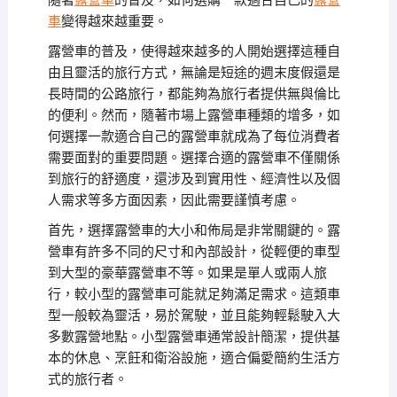
隨著
露營車
的普及，如何選購一款適合自己的
露營
車
變得越來越重要。
露營車的普及，使得越來越多的人開始選擇這種自
由且靈活的旅行方式，無論是短途的週末度假還是
長時間的公路旅行，都能夠為旅行者提供無與倫比
的便利。然而，隨著市場上露營車種類的增多，如
何選擇一款適合自己的露營車就成為了每位消費者
需要面對的重要問題。選擇合適的露營車不僅關係
到旅行的舒適度，還涉及到實用性、經濟性以及個
人需求等多方面因素，因此需要謹慎考慮。
首先，選擇露營車的大小和佈局是非常關鍵的。露
營車有許多不同的尺寸和內部設計，從輕便的車型
到大型的豪華露營車不等。如果是單人或兩人旅
行，較小型的露營車可能就足夠滿足需求。這類車
型一般較為靈活，易於駕駛，並且能夠輕鬆駛入大
多數露營地點。小型露營車通常設計簡潔，提供基
本的休息、烹飪和衛浴設施，適合偏愛簡約生活方
式的旅行者。