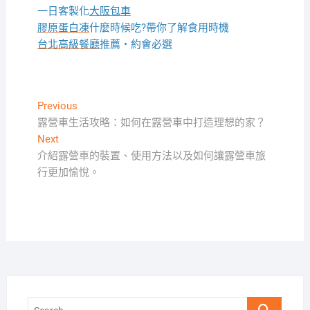
一日客製化
大阪包車
膠原蛋白凍
什麼時候吃?帶你了解食用時機
台北高級餐廳
推薦・約會必選
文
Previous
Previous
post:
露營車生活攻略：如何在露營車中打造理想的家？
章
Next
Next
導
post:
介紹露營車的裝置、使用方法以及如何讓露營車旅
覽
行更加愉悅。
Search