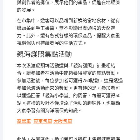
與創作者的攤位，展示他們的產品，促進在地經濟
的發展。
在市集中，遊客可以品嚐到新鮮的當地食材，從有
機蔬菜到手工果醬，無不彰顯出虎頭埤的天然魅
力。此外，還有各式各樣的環保產品，提醒大家重
視環保與可持續發展的生活方式。
親海護照集點活動
本次泳渡虎頭埤活動還與「親海護照」計畫相結
合，讓參加者在活動中能夠獲得豐富的集點獎勵。
參加活動後，每位參加者可獲得750點數，這是透過
參加泳渡活動而來的獎勵。更有趣的是，參加者可
以通過回答「親海小學堂」的問答，每題可獲得50
點。這樣的設計不僅增添了活動的趣味性，也鼓勵
大家學習有關海洋環保的知識。
露營車
東京包車
大阪包車
此外，在園區內，參加者可以邊逛市集邊感應親海