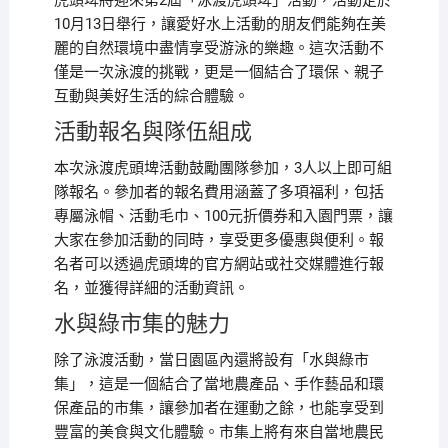
虎頭埤將迎來第2屆「泳渡虎頭埤」活動，活動定於
10月13日舉行，讓愛好水上活動的朋友們能夠在美
麗的自然環境中盡情享受游泳的樂趣。這次活動不
僅是一次泳渡的挑戰，更是一個結合了環保、親子
互動與美好生活的綜合體驗。
活動報名與隊伍組成
本次泳渡虎頭埤活動鼓勵團隊參加，3人以上即可組
隊報名。參加者的報名費用涵蓋了多項福利，包括
專屬泳帽、活動毛巾、100元折價券和入園門票，讓
大家在參加活動的同時，享受更多優惠與便利。報
名者可以透過虎頭埤的官方網站或社交媒體進行報
名，並獲得詳細的活動資訊。
水與綠市集的魅力
除了泳渡活動，當日園區內還將設有「水與綠市
集」，這是一個結合了當地農產品、手作藝品和環
保產品的市集，讓參加者在運動之餘，也能享受到
豐富的美食與文化體驗。市集上將有來自當地農民