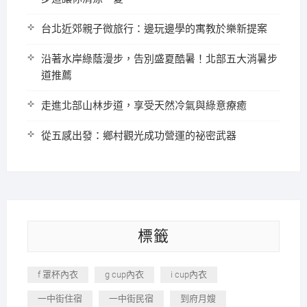
台北近郊親子微旅行：邊玩邊學的寓教於樂新提案
沿著水岸綠蔭漫步，告別盛夏酷暑！北部五大消暑步
道推薦
走進北部山林步道，享受天然冷氣與綠意療癒
從五感出發：鄉村觀光成功營運的祕密武器
標籤
f 罩杯內衣
g cup內衣
i cup內衣
一中街住宿
一中街民宿
到府月嫂