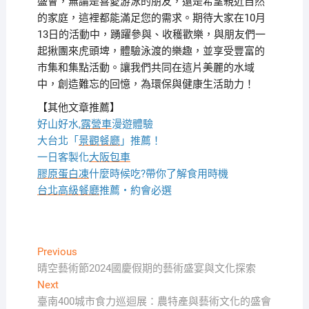
盛會，無論是喜愛游泳的朋友，還是希望親近自然
的家庭，這裡都能滿足您的需求。期待大家在10月
13日的活動中，踴躍參與、收穫歡樂，與朋友們一
起揪團來虎頭埤，體驗泳渡的樂趣，並享受豐富的
市集和集點活動。讓我們共同在這片美麗的水域
中，創造難忘的回憶，為環保與健康生活助力！
【其他文章推薦】
好山好水,
露營車
漫遊體驗
大台北「
景觀餐廳
」推薦！
一日客製化
大阪包車
膠原蛋白凍
什麼時候吃?帶你了解食用時機
台北高級餐廳
推薦・約會必選
文
Previous
Previous
post:
晴空藝術節2024國慶假期的藝術盛宴與文化探索
章
Next
Next
導
post:
臺南400城市食力巡迴展：農特產與藝術文化的盛會