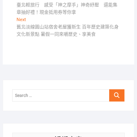
post:
臺北輕旅行 感受「神之摩手」神奇紓壓 還能集
章
章抽好禮！現金抵用券等你拿
導
Next
Next
覽
post:
舊北淡線圓山站宿舍老屋獲新生 百年歷史建築化身
文化新景點 暑假一同來嚼歷史、享美食
Search
…