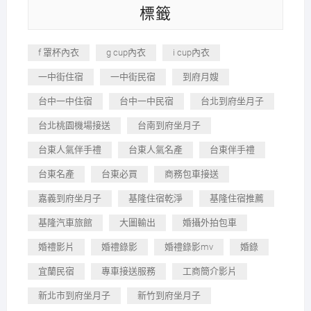
標籤
f 罩杯內衣
g cup內衣
i cup內衣
一中街住宿
一中街民宿
到府月嫂
台中一中住宿
台中一中民宿
台北到府坐月子
台北桃園機場接送
台南到府坐月子
台東人氣伴手禮
台東人氣名產
台東伴手禮
台東名產
台東必買
商務包車接送
嘉義到府坐月子
基隆住宿乾淨
基隆住宿推薦
基隆汽車旅館
大圖輸出
婚攝外拍包車
婚禮影片
婚禮錄影
婚禮錄影mv
婚錄
宜蘭民宿
專車接送服務
工商簡介影片
新北市到府坐月子
新竹到府坐月子