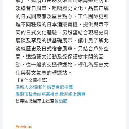
驛」，邀請市民朋友來圓山站周邊走訪北
淡線昔日風華、咀嚼歷史文化，品嘗正統
的日式關東煮及屋台點心，工作團隊更引
進不同種類的日本酒販賣機，提供與眾不
同的日式文化體驗。另盼望結合現場史料
展陳及罕見的拱基礎展示，讓市民了解北
淡線歷史及日式宿舍風華。另結合戶外空
間，透過藝文活動及受保護樹木間的互
動，從一般的交通轉運站，轉化為歷史文
化與藝文氣息的轉運站。
【其他文章推薦】
準新人必讀!
新竹婚宴會館
推薦
嚴選頂級金絲
燕窩
禮盒
,歡迎線上購買
信義區微風南山星空
餐酒館
文
Previous
Previous