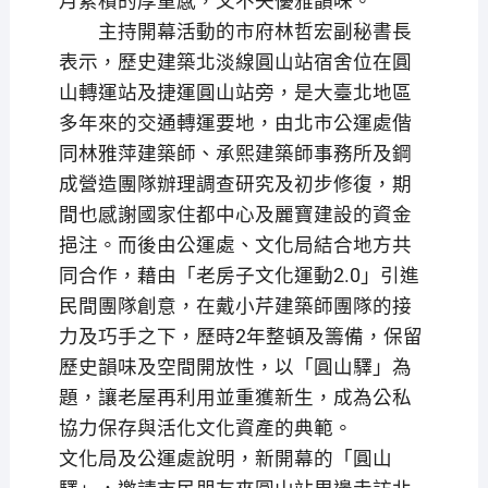
月累積的厚重感，又不失優雅韻味。
主持開幕活動的市府林哲宏副秘書長
表示，歷史建築北淡線圓山站宿舍位在圓
山轉運站及捷運圓山站旁，是大臺北地區
多年來的交通轉運要地，由北市公運處偕
同林雅萍建築師、承熙建築師事務所及鋼
成營造團隊辦理調查研究及初步修復，期
間也感謝國家住都中心及麗寶建設的資金
挹注。而後由公運處、文化局結合地方共
同合作，藉由「老房子文化運動2.0」引進
民間團隊創意，在戴小芹建築師團隊的接
力及巧手之下，歷時2年整頓及籌備，保留
歷史韻味及空間開放性，以「圓山驛」為
題，讓老屋再利用並重獲新生，成為公私
協力保存與活化文化資產的典範。
文化局及公運處說明，新開幕的「圓山