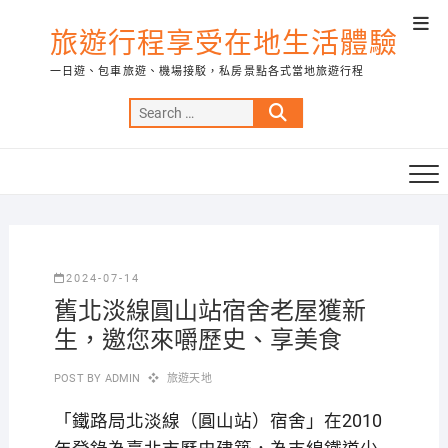
Skip
Top
to
旅遊行程享受在地生活體驗
Men
content
一日遊、包車旅遊、機場接駁，私房景點各式當地旅遊行程
Search
…
2024-07-14
舊北淡線圓山站宿舍老屋獲新
生，邀您來嚼歷史、享美食
POST BY
ADMIN
旅遊天地
「鐵路局北淡線（圓山站）宿舍」在2010