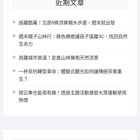
近期文章
逃離酷暑！北部5條涼爽親水步道，週末就出發
週末親子山林行：綠色療癒讓孩子遠離3C，找回自然
生命力
逃離城市高溫！走進山林擁抱天然涼意
一杯茶的轉型革命：體驗式觀光如何讓傳統茶業重
生？
搭公車也能很有趣！透過主題活動激發大眾運輸使用
熱情