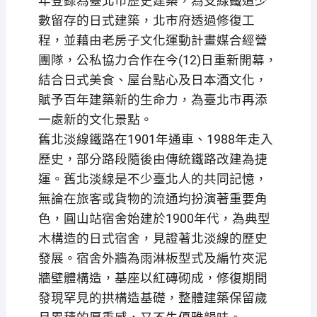
年登錄為臺北市歷史建築，為支線鐵道少
數留存的日式建築，北市府透過修復工
程，並藉由老房子文化運動計畫媒合經營
團隊，公私協力合作在今(12)日重新開幕，
結合日式美食、屋台點心及日本酒文化，
賦予百年建築新的生命力，為臺北市再添
一處新的文化景點。
舊北淡線鐵路在1901年通車、1988年走入
歷史，部分路段隨後由傳統鐵路改建為捷
運。舊北淡線是不少臺北人的共同記憶，
無論在旅客或貨物的流通均扮演著重要角
色，圓山站宿舍始建於1900年代，為典型
木構造的日式宿舍，見證著北淡線的歷史
發展。宿舍外牆為雨淋板型式及編竹夾泥
牆壁體構造，基座以紅磚砌成，修復期間
發現罕見的拱構造基礎，整體建築保留歲