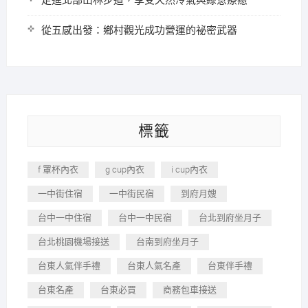
走進北部山林步道，享受天然冷氣與綠意療癒
從五感出發：鄉村觀光成功營運的祕密武器
標籤
f 罩杯內衣
g cup內衣
i cup內衣
一中街住宿
一中街民宿
到府月嫂
台中一中住宿
台中一中民宿
台北到府坐月子
台北桃園機場接送
台南到府坐月子
台東人氣伴手禮
台東人氣名產
台東伴手禮
台東名產
台東必買
商務包車接送