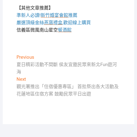
【其他文章推薦】
準新人必讀!
新竹婚宴會館
推薦
嚴選頂級金絲
燕窩
禮盒
,歡迎線上購買
信義區微風南山星空
餐酒館
文
Previous
Previous
post:
夏日精彩活動不間斷 侯友宜邀民眾來新北Fun遊河
章
海
導
Next
Next
覽
post:
觀光署推出「住宿優惠專區」 首批祭出各大活動及
花蓮地區住宿方案 鼓勵民眾平日出遊