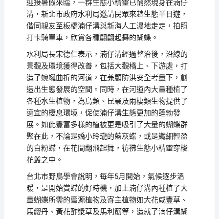
迎接暑假來臨，一群生態小精靈已悄然現身在湳仔
溝，新北市政府水利局邀請民眾來趟生態半日遊，
偕同親友至板橋湳仔溝與新海人工濕地走走，拍照
打卡騎單車，欣賞各種翩翩起舞的蝴蝶。
水利局長宋德仁表示，湳仔溝經過整治後，沿線的
景觀及環境獲得改善，包括大觀橋上、下游處，打
造了蜿蜒曲折的河道，在兼顧防洪安全考量下，創
造出生態發展的空間。同時，在河道內大量種植了
各種水生植物，為鳥類、昆蟲及兩棲類生物提供了
適宜的棲息環境，促使湳仔溝生態更加的蓬勃發
展。如此豐富多樣的植被更是吸引了大量的蝴蝶群
聚在此，不論是嬌小玲瓏的藍灰蝶，或是纖細輕盈
的白粉蝶，在花間翻飛起舞，彷彿生態小精靈穿梭
花叢之中。
台北市野鳥學會說明，每年5月開始，氣候逐步溫
暖，是開始賞蝶的好時機，加上湳仔溝內種植了大
量蝴蝶所需的蜜源植物及寄主植物如大花咸豐草、
馬纓丹、黃花酢漿草及馬利筋等，造就了湳仔溝蝴