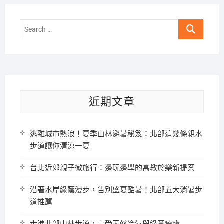
Search
…
近期文章
逃離城市熱浪！夏季山林避暑秘笈：北部這幾條親水
步道讓你清涼一夏
台北近郊親子微旅行：邊玩邊學的寓教於樂新提案
沿著水岸綠蔭漫步，告別盛夏酷暑！北部五大消暑步
道推薦