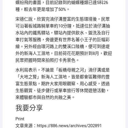
蝶紛飛的畫面，目前記錄到的蝴蝶種類已達5科26
種，較去年更是增加了50%。
宋德仁說，欣賞完湳仔溝豐富的生態環境後，民眾
可沿著板城路騎單車約10分鐘，抵達位於湳仔溝抽
水站內的鐵馬驛站，驛站內提供飲水、盥洗及自行
車打氣等服務，旁邊更有世界名著小王子的巨幅彩
繪。另外經由環河路上的雙溪口陸橋，便可到達堤
外的新海人工濕地，目前荷花花期預計到8月，歡迎
民眾把握時間來拍照打卡秀景色。
水利局表示，不論是「板橋母親之河」湳仔溝或是
「大地之腎」新海人工濕地，皆是都會區難得的豐
富生態景點，期許大家用眼觀察、用心感受，透過
生態觀賞、徒步健行或單車旅行等休閒遊憩活動，
來體驗都市與自然的共融之美。
我要分享
Print
文章來源：https://886.news/archives/202891