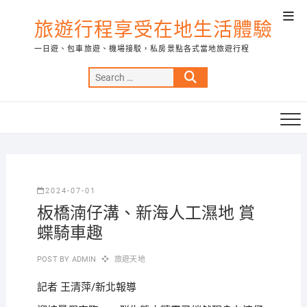
Skip
Top
to
旅遊行程享受在地生活體驗
Men
content
一日遊、包車旅遊、機場接駁，私房景點各式當地旅遊行程
Search
…
2024-07-01
板橋湳仔溝、新海人工濕地 賞
蝶騎車趣
POST BY
ADMIN
旅遊天地
記者 王清萍/新北報導