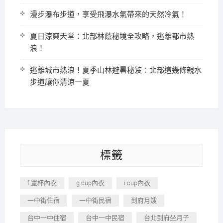
漫步瀑布步道，享受飛瀑水氣帶來的天然冷氣！
夏日涼爽天堂：北部林蔭秘境全攻略，逃離都市熱
浪！
逃離城市熱浪！夏季山林避暑秘笈：北部這幾條親水
步道讓你清涼一夏
標籤
f 罩杯內衣
g cup內衣
i cup內衣
一中街住宿
一中街民宿
到府月嫂
台中一中住宿
台中一中民宿
台北到府坐月子