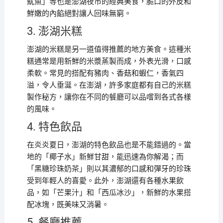
魷魚」等也是澎湖夜市的經典美食，脆口的外皮和
鮮嫩的內餡絕對讓人回味無窮。
3. 澎湖米糕
澎湖的米糕是另一道值得推薦的地方美食。這種米
糕通常是用新鮮的米漿蒸製而成，外表光滑，口感
柔軟。常見的搭配有豬肉、香菇和蝦仁，香氣四
溢，令人垂涎。在澎湖，許多家庭都有自己的米糕
製作秘方，讓你在不同的餐廳可以品嚐到各式各樣
的風味。
4. 特色飲品
在炎炎夏日，澎湖的特色飲品也是不能錯過的。當
地的「椰子水」新鮮甘甜，能迅速為你解渴；而
「黑糖珍珠奶茶」則以其濃郁的口感和彈牙的珍珠
受到年輕人的喜愛。此外，澎湖還有各種水果飲
品，如「芒果汁」和「西瓜冰沙」，新鮮的水果搭
配冰塊，既美味又消暑。
5. 餐廳推薦