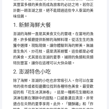
其豐富多樣的美食而成為旅客的必訪之地。若你正
計劃一趟澎湖之旅，絕不能錯過這些令人垂涎的美
味佳餚。
1. 新鮮海鮮大餐
澎湖的海鮮一直是其美食文化的靈魂。在當地的漁
港，許多餐廳提供新鮮的海鮮料理，從活生生的漁
獲中選擇，現點現做，讓你體驗到海的鮮美。無論
是生魚片、炒花枝、還是清蒸螃蟹，這些都是必嚐
的美食。尤其是在澎湖的夏季，捕撈的魚類和貝類
特別豐富，讓你在這裡可以大快朵頤。
2. 澎湖特色小吃
除了海鮮，澎湖的小吃也非常吸引人。你可以在當
地的夜市或者街邊攤位找到各種特色美食。最受歡
迎的有「花生冰淇淋卷」，這是一種將花生糖和冰
淇淋包裹在薄餅中的甜點，口感香濃且清涼，非常
適合在炎熱的夏季享用。此外，「鹽酥雞」和「炸