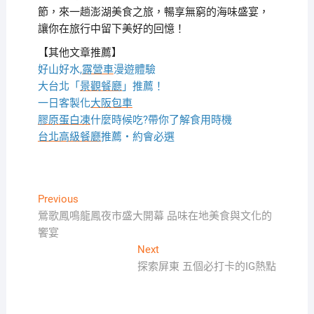
節，來一趟澎湖美食之旅，暢享無窮的海味盛宴，
讓你在旅行中留下美好的回憶！
【其他文章推薦】
好山好水,
露營車
漫遊體驗
大台北「
景觀餐廳
」推薦！
一日客製化
大阪包車
膠原蛋白凍
什麼時候吃?帶你了解食用時機
台北高級餐廳
推薦・約會必選
文
Previous
Previous
post:
鶯歌鳳鳴龍鳳夜市盛大開幕 品味在地美食與文化的
章
饗宴
導
Next
Next
覽
post:
探索屏東 五個必打卡的IG熱點