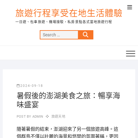
Skip
Top
to
旅遊行程享受在地生活體驗
Men
content
一日遊、包車旅遊、機場接駁，私房景點各式當地旅遊行程
Search
…
2024-09-18
暑假後的澎湖美食之旅：暢享海
味盛宴
POST BY
ADMIN
旅遊天地
隨著暑假的結束，澎湖迎來了另一個旅遊高峰。這
個群島不僅以壯麗的海景和悠閒的氛圍著稱，更因