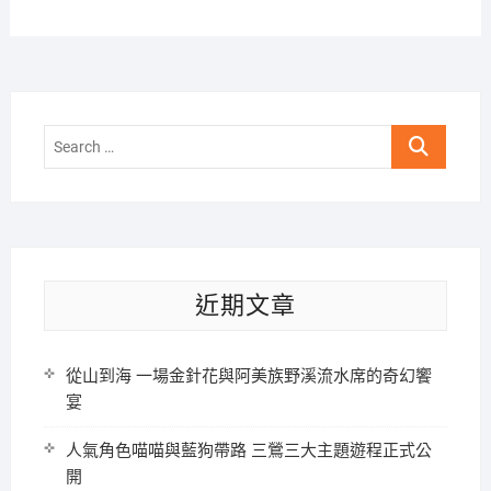
Search
…
近期文章
從山到海 一場金針花與阿美族野溪流水席的奇幻饗
宴
人氣角色喵喵與藍狗帶路 三鶯三大主題遊程正式公
開