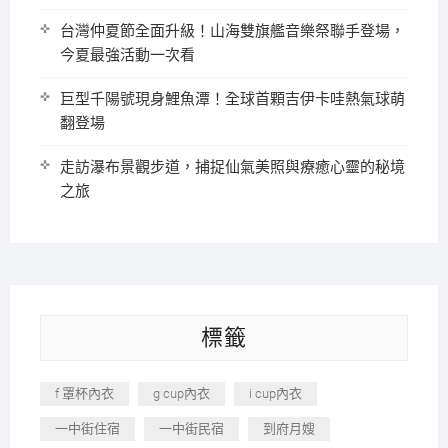
台灣仲夏節全面升級！山海雙旗艦音樂祭聯手登場，
今夏最強活動一次看
巨型千陽號現身鯉魚潭！全球首顆吉伊卡哇熱氣球萌
翻登場
走訪瀑布景觀步道，捕捉仙氣美照與療癒心靈的秘境
之旅
標籤
f 罩杯內衣
g cup內衣
i cup內衣
一中街住宿
一中街民宿
到府月嫂