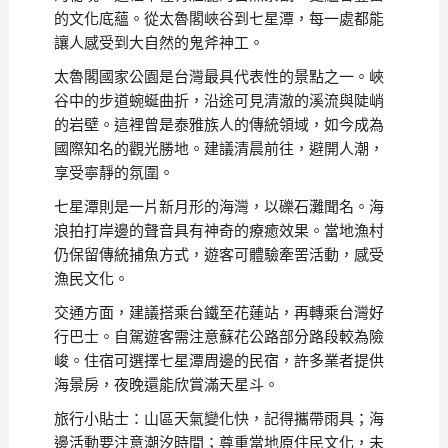
的文化底蘊。從太魯閣峽谷到七星潭，每一處都能
讓人感受到大自然的鬼斧神工。
太魯閣國家公園是台灣最具代表性的景點之一。峽
谷中的步道蜿蜒曲折，沿途可見清澈的溪流與陡峭
的岩壁。這裡曾是泰雅族人的傳統領域，如今成為
國際知名的觀光勝地。建議清晨前往，避開人潮，
享受寧靜的氛圍。
七星潭則是一片新月形的海灣，以礫石灘聞名。海
浪拍打岸邊的聲音具有神奇的療癒效果。當地漁村
仍保留傳統捕魚方式，遊客可體驗牽罟活動，感受
漁民文化。
交通方面，建議搭乘台鐵至花蓮站，再轉乘台灣好
行巴士。自駕遊客需注意蘇花公路部分路段較為險
峻。住宿可選擇七星潭周邊的民宿，許多業者提供
海景房，夜晚還能欣賞滿天星斗。
旅行小貼士：山區天氣變化快，記得攜帶雨具；海
邊活動要注意潮汐時間；尊重當地原住民文化，未