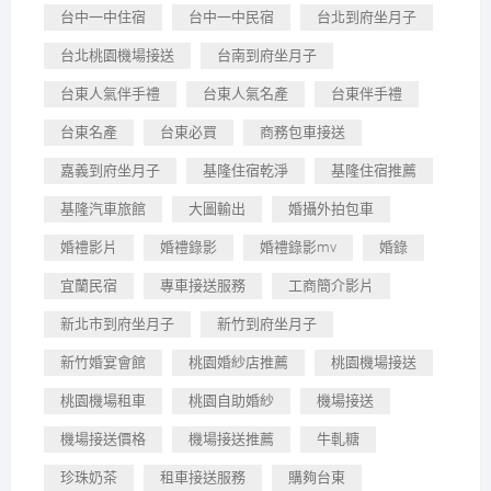
台中一中住宿
台中一中民宿
台北到府坐月子
台北桃園機場接送
台南到府坐月子
台東人氣伴手禮
台東人氣名產
台東伴手禮
台東名產
台東必買
商務包車接送
嘉義到府坐月子
基隆住宿乾淨
基隆住宿推薦
基隆汽車旅館
大圖輸出
婚攝外拍包車
婚禮影片
婚禮錄影
婚禮錄影mv
婚錄
宜蘭民宿
專車接送服務
工商簡介影片
新北市到府坐月子
新竹到府坐月子
新竹婚宴會館
桃園婚紗店推薦
桃園機場接送
桃園機場租車
桃園自助婚紗
機場接送
機場接送價格
機場接送推薦
牛軋糖
珍珠奶茶
租車接送服務
購夠台東