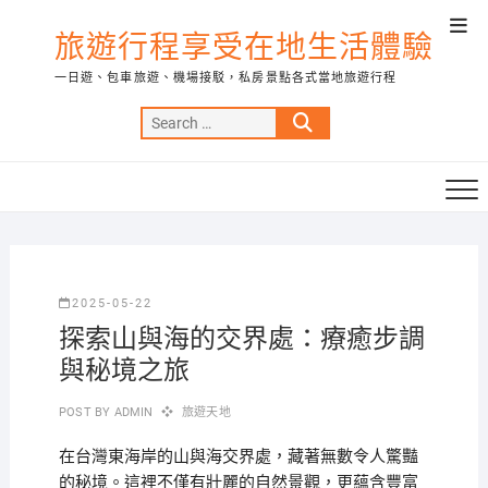
Skip
Top
to
旅遊行程享受在地生活體驗
Men
content
一日遊、包車旅遊、機場接駁，私房景點各式當地旅遊行程
Search
…
2025-05-22
探索山與海的交界處：療癒步調
與秘境之旅
POST BY
ADMIN
旅遊天地
在台灣東海岸的山與海交界處，藏著無數令人驚豔
的秘境。這裡不僅有壯麗的自然景觀，更蘊含豐富