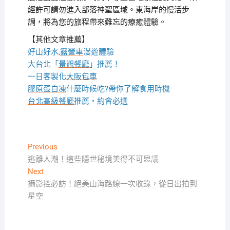
經許可請勿進入部落神聖區域。東海岸的慢活步
調，將為您的旅程帶來難忘的療癒體驗。
【其他文章推薦】
好山好水,
露營車
漫遊體驗
大台北「
景觀餐廳
」推薦！
一日客製化
大阪包車
膠原蛋白凍
什麼時候吃?帶你了解食用時機
台北高級餐廳
推薦・約會必選
文
Previous
Previous
post:
逃離人潮！這些隱世秘境美得不可思議
章
Next
Next
導
post:
攝影控必訪！絕美山海路線一次收錄，從日出拍到
覽
星空