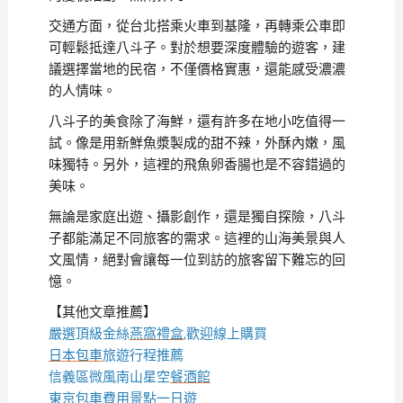
交通方面，從台北搭乘火車到基隆，再轉乘公車即
可輕鬆抵達八斗子。對於想要深度體驗的遊客，建
議選擇當地的民宿，不僅價格實惠，還能感受濃濃
的人情味。
八斗子的美食除了海鮮，還有許多在地小吃值得一
試。像是用新鮮魚漿製成的甜不辣，外酥內嫩，風
味獨特。另外，這裡的飛魚卵香腸也是不容錯過的
美味。
無論是家庭出遊、攝影創作，還是獨自探險，八斗
子都能滿足不同旅客的需求。這裡的山海美景與人
文風情，絕對會讓每一位到訪的旅客留下難忘的回
憶。
【其他文章推薦】
嚴選頂級金絲
燕窩
禮盒
,歡迎線上購買
日本包車
旅遊行程推薦
信義區微風南山星空
餐酒館
東京包車
費用景點一日遊