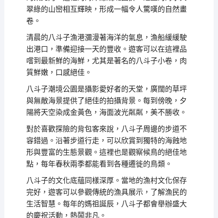
翠綠的山巒相互輝映，形成一幅令人驚嘆的自然畫
卷。
清晨的八斗子漁港瀰漫著海洋的氣息，漁船緩緩駛
出港口，準備迎接一天的豐收。遊客可以在這裡品
嚐到最新鮮的海鮮，尤其是著名的八斗子小卷，肉
質鮮嫩，口感絕佳。
八斗子潮境公園是攝影愛好者的天堂，廣闊的草坪
與無敵海景提供了絕佳的拍攝背景。每到傍晚，夕
陽將天空染成金黃色，海面波光粼粼，美不勝收。
對於喜歡探險的背包客來說，八斗子周邊的步道不
容錯過。沿著步道行走，可以欣賞到獨特的海蝕地
形與豐富的生態景觀。這裡也是觀察候鳥的絕佳地
點，每年春秋兩季都能看到各種遷徙的鳥類。
八斗子的文化底蘊同樣深厚。當地的漁村文化保存
完好，遊客可以參觀傳統的漁具展示，了解漁民的
生活智慧。每年的媽祖誕辰，八斗子都會舉辦盛大
的慶祝活動，熱鬧非凡。