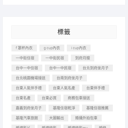
標籤
f 罩杯內衣
g cup內衣
i cup內衣
一中街住宿
一中街民宿
到府月嫂
台中一中住宿
台中一中民宿
台北到府坐月子
台北桃園機場接送
台南到府坐月子
台東人氣伴手禮
台東人氣名產
台東伴手禮
台東名產
台東必買
商務包車接送
嘉義到府坐月子
基隆住宿乾淨
基隆住宿推薦
基隆汽車旅館
大圖輸出
婚攝外拍包車
婚禮影片
婚禮錄影
婚禮錄影mv
婚錄