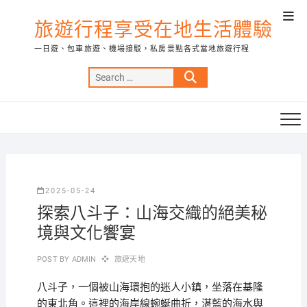
Skip
Top
to
旅遊行程享受在地生活體驗
Men
content
一日遊、包車旅遊、機場接駁，私房景點各式當地旅遊行程
Search
…
2025-05-24
探索八斗子：山海交織的絕美秘
境與文化饗宴
POST BY
ADMIN
旅遊天地
八斗子，一個被山海環抱的迷人小鎮，坐落在基隆
的東北角。這裡的海岸線蜿蜒曲折，湛藍的海水與