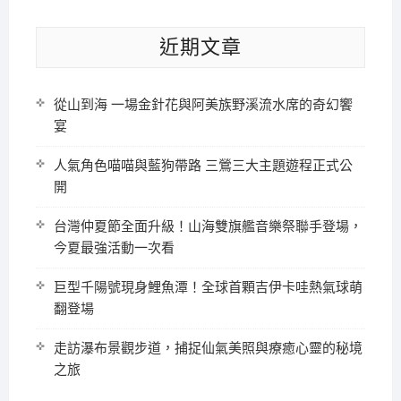
近期文章
從山到海 一場金針花與阿美族野溪流水席的奇幻饗
宴
人氣角色喵喵與藍狗帶路 三鶯三大主題遊程正式公
開
台灣仲夏節全面升級！山海雙旗艦音樂祭聯手登場，
今夏最強活動一次看
巨型千陽號現身鯉魚潭！全球首顆吉伊卡哇熱氣球萌
翻登場
走訪瀑布景觀步道，捕捉仙氣美照與療癒心靈的秘境
之旅