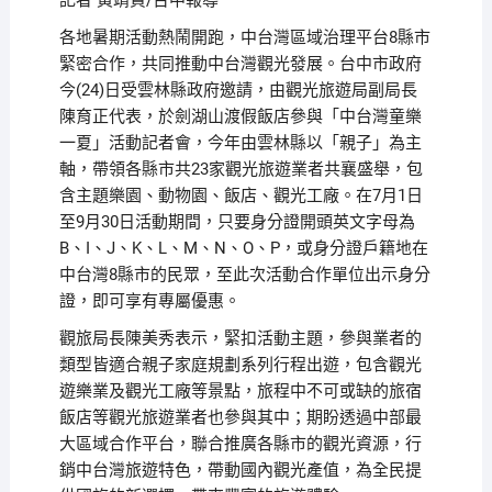
記者 黃靖賀/台中報導
各地暑期活動熱鬧開跑，中台灣區域治理平台8縣市
緊密合作，共同推動中台灣觀光發展。台中市政府
今(24)日受雲林縣政府邀請，由觀光旅遊局副局長
陳育正代表，於劍湖山渡假飯店參與「中台灣童樂
一夏」活動記者會，今年由雲林縣以「親子」為主
軸，帶領各縣市共23家觀光旅遊業者共襄盛舉，包
含主題樂園、動物園、飯店、觀光工廠。在7月1日
至9月30日活動期間，只要身分證開頭英文字母為
B、I、J、K、L、M、N、O、P，或身分證戶籍地在
中台灣8縣市的民眾，至此次活動合作單位出示身分
證，即可享有專屬優惠。
觀旅局長陳美秀表示，緊扣活動主題，參與業者的
類型皆適合親子家庭規劃系列行程出遊，包含觀光
遊樂業及觀光工廠等景點，旅程中不可或缺的旅宿
飯店等觀光旅遊業者也參與其中；期盼透過中部最
大區域合作平台，聯合推廣各縣市的觀光資源，行
銷中台灣旅遊特色，帶動國內觀光產值，為全民提