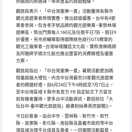
供國旅的新選擇，帶來豐富的旅遊體驗。
觀旅局表示，「中台灣童樂一夏」活動獲得各縣市
觀光旅遊業者熱情響應，推出超值優惠，台中有4家
業者參與，包含老字號品牌的觀光遊樂業–東勢林場
遊樂區，祭出門票每人160元及住宿平日7折、假日9
折優惠，另市府輔導取得國際綠色旅行GTS標章的
觀光工廠業者–台灣味噌釀造文化館、寶熊漁樂碼頭
及阿聰師芋頭文化館也推出豐富的消費贈禮及優惠
方案。
觀旅局指出，「中台灣童樂一夏」暑期活動更加碼
限量超級大禮包，內含中台灣最夯23家觀光旅遊業
者的精選好禮，自6月24日下午6時起至7月7日止，
至中台灣區域 8 縣市各官方 FB 指定貼文下方留言
就有機會獲得。更多台中活動資訊，歡迎前往「大
玩台中-臺中觀光旅遊局」臉書粉絲專頁挖掘喔()。
今日記者會，由台中市、雲林縣、新竹市、新竹
縣、苗栗縣、彰化縣、南投縣及嘉義市政府等中台
灣區域治理平台成員及業者，一同揭開活動篇章。