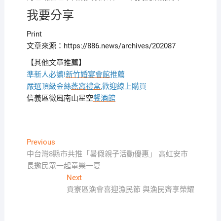
我要分享
Print
文章來源：https://886.news/archives/202087
【其他文章推薦】
準新人必讀!
新竹婚宴會館
推薦
嚴選頂級金絲
燕窩
禮盒
,歡迎線上購買
信義區微風南山星空
餐酒館
文
Previous
Previous
post:
中台灣8縣市共推「暑假親子活動優惠」 高虹安市
章
長邀民眾一起童樂一夏
導
Next
Next
覽
post:
貢寮區漁會喜迎漁民節 與漁民齊享榮耀