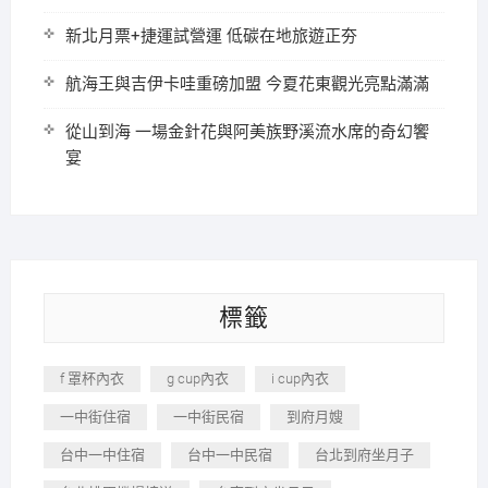
新北月票+捷運試營運 低碳在地旅遊正夯
航海王與吉伊卡哇重磅加盟 今夏花東觀光亮點滿滿
從山到海 一場金針花與阿美族野溪流水席的奇幻饗
宴
標籤
f 罩杯內衣
g cup內衣
i cup內衣
一中街住宿
一中街民宿
到府月嫂
台中一中住宿
台中一中民宿
台北到府坐月子