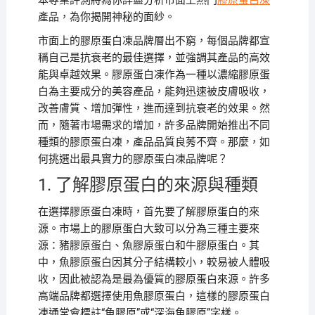
本專業評測將為你詳盡分析市面上熱門
膠原蛋白凍
產品，為你揭開神秘的面紗。
市面上的膠原蛋白凍品牌層出不窮，每個品牌都宣
稱自己是抗衰老的最佳選擇，並強調其產品的高效
能與卓越效果。膠原蛋白凍作為一種以濃縮膠原蛋
白為主要成分的美容產品，能夠迅速被皮膚吸收，
改善膚質、增加彈性，進而達到抗衰老的效果。然
而，隨著市場需求的增加，許多品牌開始推出不同
種類的膠原蛋白凍，產品品質良莠不齊。那麼，如
何挑選出最具實力的膠原蛋白凍品牌呢？
1. 了解膠原蛋白的來源與種類
在選擇膠原蛋白凍時，首先要了解膠原蛋白的來
源。市場上的膠原蛋白大致可以分為三種主要來
源：豬膠原蛋白、魚膠原蛋白和牛膠原蛋白。其
中，魚膠原蛋白因其分子結構較小，較易被人體吸
收，因此被認為是最為優質的膠原蛋白來源。許多
高端品牌都選擇使用魚膠原蛋白，這樣的膠原蛋白
凍通常會標註“魚膠原”或“深海魚膠原”字樣。