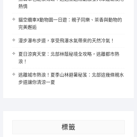
熱情
貓空纜車X動物園一日遊：親子同樂、茶香與動物的
完美邂逅
漫步瀑布步道，享受飛瀑水氣帶來的天然冷氣！
夏日涼爽天堂：北部林蔭秘境全攻略，逃離都市熱
浪！
逃離城市熱浪！夏季山林避暑秘笈：北部這幾條親水
步道讓你清涼一夏
標籤