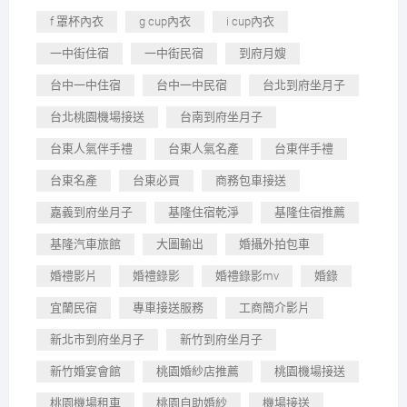
f 罩杯內衣
g cup內衣
i cup內衣
一中街住宿
一中街民宿
到府月嫂
台中一中住宿
台中一中民宿
台北到府坐月子
台北桃園機場接送
台南到府坐月子
台東人氣伴手禮
台東人氣名產
台東伴手禮
台東名產
台東必買
商務包車接送
嘉義到府坐月子
基隆住宿乾淨
基隆住宿推薦
基隆汽車旅館
大圖輸出
婚攝外拍包車
婚禮影片
婚禮錄影
婚禮錄影mv
婚錄
宜蘭民宿
專車接送服務
工商簡介影片
新北市到府坐月子
新竹到府坐月子
新竹婚宴會館
桃園婚紗店推薦
桃園機場接送
桃園機場租車
桃園自助婚紗
機場接送