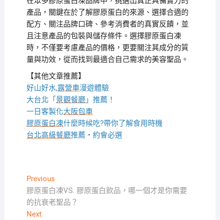
在眾多膠原蛋白凍品牌中，挑選出真正具備實力的
產品，關鍵在於了解膠原蛋白的來源、選擇合適的
配方、關注品牌口碑、參考消費者的真實反饋，並
且注意產品的包裝與儲存條件。選擇膠原蛋白凍
時，不僅要考慮產品的價格，更要關注其成分的質
量與功效，從而找到最適合自己需求的美容聖品。
【其他文章推薦】
好山好水,
露營車
漫遊體驗
大台北「
景觀餐廳
」推薦！
一日客製化
大阪包車
膠原蛋白凍
什麼時候吃?帶你了解食用時機
台北高級餐廳
推薦・約會必選
文
Previous
Previous
post:
膠原蛋白凍VS. 膠原蛋白飲品，哪一個才是你需要
章
的抗衰老聖品？
導
Next
Next