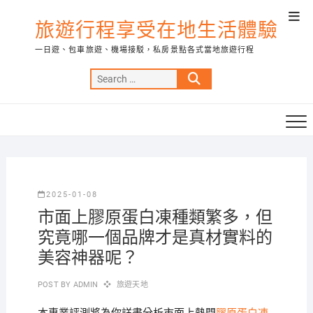
Skip
Top
to
旅遊行程享受在地生活體驗
Men
content
一日遊、包車旅遊、機場接駁，私房景點各式當地旅遊行程
Search
…
2025-01-08
市面上膠原蛋白凍種類繁多，但
究竟哪一個品牌才是真材實料的
美容神器呢？
POST BY
ADMIN
旅遊天地