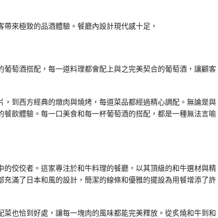
客帶來極致的品酒體驗。餐廳內設計現代感十足，
的葡萄酒搭配，每一道料理都會配上與之完美契合的葡萄酒，讓顧客
片，到西方經典的燉肉與燒烤，每道菜品都經過精心調配。無論是與
的餐飲體驗。每一口美食和每一杯葡萄酒的搭配，都是一種無法言喻
中的佼佼者。這家專注於和牛料理的餐廳，以其頂級的和牛選材與精
部充滿了日本和風的設計，簡潔的線條和優雅的擺設為用餐增添了許
配菜也恰到好處，讓每一塊肉的風味都能完美釋放。從炙燒和牛到和