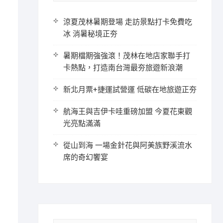
涼夏茂林暑期登場 走訪景點打卡免費吃
冰 消暑秘境正夯
暑期檔期強強滾！茂林在地店家聯手打
卡熱點，打造南台灣最夯旅遊新浪潮
新北月票+捷運試營運 低碳在地旅遊正夯
航海王與吉伊卡哇重磅加盟 今夏花東觀
光亮點滿滿
從山到海 一場金針花與阿美族野溪流水
席的奇幻饗宴