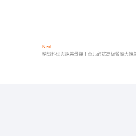
Next
Next
post:
精緻料理與絕美景觀！台北必試高級餐廳大推