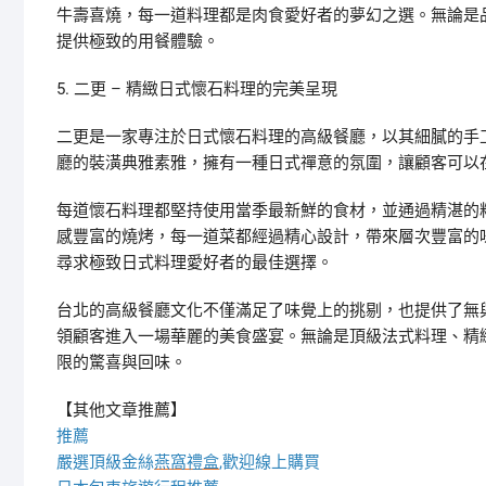
牛壽喜燒，每一道料理都是肉食愛好者的夢幻之選。無論是
提供極致的用餐體驗。
5. 二更 – 精緻日式懷石料理的完美呈現
二更是一家專注於日式懷石料理的高級餐廳，以其細膩的手
廳的裝潢典雅素雅，擁有一種日式禪意的氛圍，讓顧客可以
每道懷石料理都堅持使用當季最新鮮的食材，並通過精湛的
感豐富的燒烤，每一道菜都經過精心設計，帶來層次豐富的
尋求極致日式料理愛好者的最佳選擇。
台北的高級餐廳文化不僅滿足了味覺上的挑剔，也提供了無
領顧客進入一場華麗的美食盛宴。無論是頂級法式料理、精
限的驚喜與回味。
【其他文章推薦】
推薦
嚴選頂級金絲
燕窩
禮盒
,歡迎線上購買