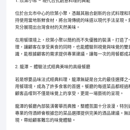
1. 欣葉小聚 – 現代台式創意料理的典範
位於台北市中心的欣葉小聚，憑藉其融合創新的台式料理和
持使用當地新鮮食材，將台灣傳統的味道以現代手法呈現。
充分展現出台灣食材的天然美味。
在用餐環境上，欣葉小聚以簡約而不失優雅的裝潢，打造了
理，讓顧客在享受美食的同時，也能體驗到視覺與味覺的雙
識，能根據顧客的需求提供專業建議，讓每一次的用餐都成
2. 龍潭 – 體驗法式經典美味的高級餐廳
若是想要品味法式經典料理，龍潭無疑是台北的最佳選擇之
用餐環境，成為了許多食客的首選。餐廳的每道菜品都經過
顧客品嚐到不僅是味覺上的享受，更是一場藝術的呈現。
龍潭的餐廳內部裝潢奢華而典雅，整體氛圍十分浪漫，特別
專業的侍酒師會根據您的菜品選擇提供完美的酒品建議。無
現，帶給顧客難忘的味覺體驗。