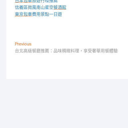
日本包車
旅遊行程推薦
信義區微風南山星空
餐酒館
東京包車
費用景點一日遊
文
Previous
Previous
post:
台北高級餐廳推薦：品味精緻料理，享受奢華用餐體驗
章
導
覽