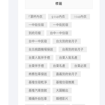
標籤
f 罩杯內衣
g cup內衣
i cup內衣
一中街住宿
一中街民宿
到府月嫂
台中一中住宿
台中一中民宿
台北到府坐月子
台北桃園機場接送
台南到府坐月子
台東人氣伴手禮
台東人氣名產
台東伴手禮
台東名產
台東必買
商務包車接送
嘉義到府坐月子
基隆住宿乾淨
基隆住宿推薦
基隆汽車旅館
大圖輸出
婚攝外拍包車
婚禮影片