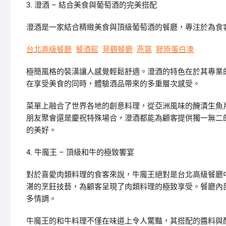
3. 澄酒 – 結合美食與葡萄酒的完美搭配
澄酒是一家結合精緻美食與頂級葡萄酒的餐廳，專注於為食
台北高級餐廳
餐酒館
景觀餐廳
燕窩
膠原蛋白凍
極簡風格的裝潢讓人感覺輕鬆舒適。澄酒的特色在於其專業
在享受美食的同時，體驗酒品帶來的多重層次感受。
菜單上融合了世界各地的創意料理，從亞洲風味的醃漬生魚
朋友聚會還是慶祝特殊場合，澄酒都能為顧客提供獨一無二
的美好。
4. 牛魔王 – 頂級和牛的極致饗宴
對於喜愛肉類料理的食客來說，牛魔王絕對是台北高級餐廳
湛的烹飪技藝，為顧客呈現了肉類料理的極致享受。餐廳內
多情調。
牛魔王的和牛料理不僅在味道上令人驚豔，其搭配的醬料與