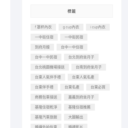
標籤
f 罩杯內衣
g cup內衣
i cup內衣
一中街住宿
一中街民宿
到府月嫂
台中一中住宿
台中一中民宿
台北到府坐月子
台北桃園機場接送
台南到府坐月子
台東人氣伴手禮
台東人氣名產
台東伴手禮
台東名產
台東必買
商務包車接送
嘉義到府坐月子
基隆住宿乾淨
基隆住宿推薦
基隆汽車旅館
大圖輸出
婚攝外拍包車
婚禮影片