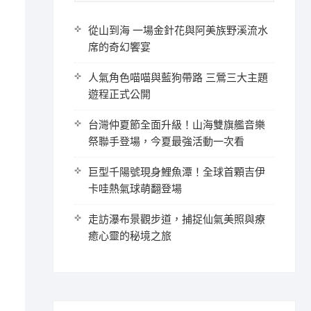
從山到海 一場金針花與阿美族野溪流水
席的奇幻饗宴
人氣角色喵喵與藍狗帶路 三鶯三大主題
遊程正式公開
台灣仲夏節全面升級！山海雙旗艦音樂
祭聯手登場，今夏最強活動一次看
巨型千陽號現身鯉魚潭！全球首顆吉伊
卡哇熱氣球萌翻登場
走訪瀑布景觀步道，捕捉仙氣美照與療
癒心靈的秘境之旅