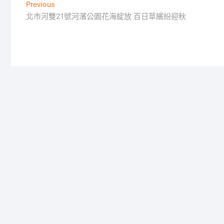
文
Previous
Previous
post:
北市河雙21號河濱公園花海綻放 百日草繽紛迎秋
章
導
覽