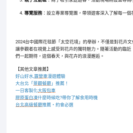
親子互動區
：為了吸引家庭遊客，活動現場將設置專為小
導覽服務
：設立專業導覽團，帶領遊客深入了解每一個
2024台中國際花毯節「太空花境」的舉辦，不僅是對花卉
讓參觀者在視覺上感受到花卉的獨特魅力。隨著活動的臨近
們一起期待，這個春天，與花卉的浪漫邂逅。
【其他文章推薦】
好山好水,
露營車
漫遊體驗
大台北「
景觀餐廳
」推薦！
一日客製化
大阪包車
膠原蛋白凍
什麼時候吃?帶你了解食用時機
台北高級餐廳
推薦・約會必選