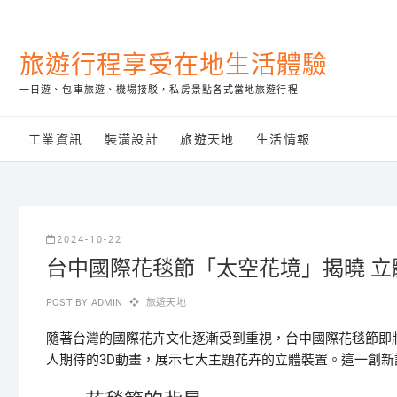
Skip
to
content
旅遊行程享受在地生活體驗
一日遊、包車旅遊、機場接駁，私房景點各式當地旅遊行程
工業資訊
裝潢設計
旅遊天地
生活情報
2024-10-22
台中國際花毯節「太空花境」揭曉 
POST BY
ADMIN
旅遊天地
隨著台灣的國際花卉文化逐漸受到重視，台中國際花毯節即將
人期待的3D動畫，展示七大主題花卉的立體裝置。這一創