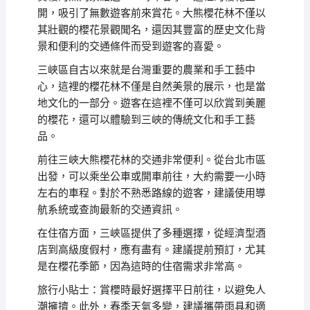
開，吸引了無數遊客前來賞花。大熊櫻花林不僅以
其壯觀的櫻花景觀聞名，還因其豐富的歷史文化背
景和便利的交通條件而受到遊客的喜愛。
三峽區自古以來就是台灣重要的農業和手工藝中
心，這裡的櫻花林不僅是自然美景的展示，也是當
地文化的一部分。遊客在這裡不僅可以欣賞到美麗
的櫻花，還可以體驗到三峽的傳統文化和手工藝
品。
前往三峽大熊櫻花林的交通非常便利。從台北市區
出發，可以乘坐公車或開車前往，大約需要一小時
左右的車程。對於不熟悉路線的遊客，建議使用導
航系統或查詢最新的交通資訊。
在住宿方面，三峽區提供了多種選擇，從經濟型酒
店到高級度假村，應有盡有。建議提前預訂，尤其
是在櫻花季節，因為這時的住宿需求非常高。
旅行小貼士：賞櫻時最好選擇平日前往，以避免人
潮擁擠。此外，春季天氣多變，建議攜帶雨具和適