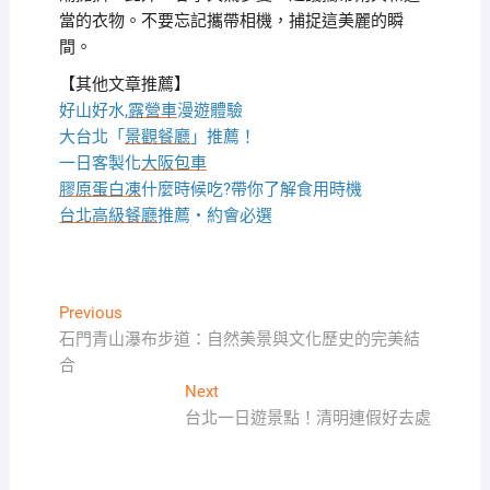
當的衣物。不要忘記攜帶相機，捕捉這美麗的瞬
間。
【其他文章推薦】
好山好水,
露營車
漫遊體驗
大台北「
景觀餐廳
」推薦！
一日客製化
大阪包車
膠原蛋白凍
什麼時候吃?帶你了解食用時機
台北高級餐廳
推薦・約會必選
文
Previous
Previous
post:
石門青山瀑布步道：自然美景與文化歷史的完美結
章
合
導
Next
Next
覽
post:
台北一日遊景點！清明連假好去處