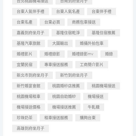
台北桃園機場接送
台南到府坐月子
台東人氣伴手禮
台東人氣名產
台東伴手禮
台東名產
台東必買
商務包車接送
嘉義到府坐月子
基隆住宿乾淨
基隆住宿推薦
基隆汽車旅館
大圖輸出
婚攝外拍包車
婚禮影片
婚禮錄影
婚禮錄影mv
婚錄
宜蘭民宿
專車接送服務
工商簡介影片
新北市到府坐月子
新竹到府坐月子
新竹婚宴會館
桃園婚紗店推薦
桃園機場接送
桃園機場租車
桃園自助婚紗
機場接送
機場接送價格
機場接送推薦
牛軋糖
珍珠奶茶
租車接送服務
購夠台東
高雄到府坐月子