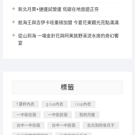
新北月票+捷運試營運 低碳在地旅遊正夯
航海王與吉伊卡哇重磅加盟 今夏花東觀光亮點滿滿
從山到海 一場金針花與阿美族野溪流水席的奇幻饗
宴
標籤
f 罩杯內衣
g cup內衣
i cup內衣
一中街住宿
一中街民宿
到府月嫂
台中一中住宿
台中一中民宿
台北到府坐月子