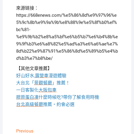
來源链接：
https://668enews.com/%e5%86%8d%e9%97%96%e
5%9c%8b%e9%9a%9b%e8%88%9e%e5%8f%b0%ef%
bc%81-
%e9%9b%b2%e8%a5%bf%e6%b5%b7%e6%b4%8b%e
9%9f%b3%e6%a8%82%e5%ad%a3%e6%a6%ae%e7%
8d%b22%e9%87%91%e5%86%8d%e5%89%b5%e4%b
d%b3%e7%b8%be/
【其他文章推薦】
好山好水,
露營車
漫遊體驗
大台北「
景觀餐廳
」推薦！
一日客製化
大阪包車
膠原蛋白凍
什麼時候吃?帶你了解食用時機
台北高級餐廳
推薦・約會必選
文
Previous
Previous