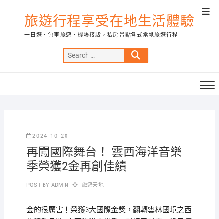
Skip
Top
to
旅遊行程享受在地生活體驗
Men
content
一日遊、包車旅遊、機場接駁，私房景點各式當地旅遊行程
Search
…
2024-10-20
再闖國際舞台！ 雲西海洋音樂
季榮獲2金再創佳績
POST BY
ADMIN
旅遊天地
金的很厲害！榮獲3大國際金獎，翻轉雲林國境之西