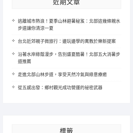
近期文章
逃離城市熱浪！夏季山林避暑秘笈：北部這幾條親水
步道讓你清涼一夏
台北近郊親子微旅行：邊玩邊學的寓教於樂新提案
沿著水岸綠蔭漫步，告別盛夏酷暑！北部五大消暑步
道推薦
走進北部山林步道，享受天然冷氣與綠意療癒
從五感出發：鄉村觀光成功營運的祕密武器
標籤