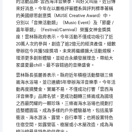
的活動品牌- 雲西海洋音樂季，叫好又叫座，近日傳
來好消息，今年在以嚴格評審體系與評判標準著稱
的美國繆思創意獎（MUSE Creative Award）中，
分別以「音樂活動類」（Music Event）及「節慶 /
嘉年華類」（Festival/Carnival）榮獲女神金獎獎
座！雲林縣政府表示，今年活動不僅成功吸引了近
20萬人次的參與，創造了逾2億元的經濟產值，細數
舉辦迄今共獲5座獎項，未來將繼續擴大活動規模，
增添更多創新體驗，並結合永續發展理念，帶給大
家盛夏最chill、最不容錯過的音樂盛會。
雲林縣長張麗善表示，縣府近年積極活動整頓三條
崙海水浴場，並已連續5年舉辦海洋音樂季，今年活
動再度摘雙金，實屬不易，不僅成功打響「雲西海
洋音樂季」品牌名號，更成功翻轉三條崙成為國境
之西最閃耀的一顆珍珠，三條崙海水浴場也規劃打
造整體園區，成為多樣的戶外體驗基地，包括風箏
衝浪、海水游泳、露營、自行車等；也將設置特色
住宿空間，如露營區、樹屋或小木屋改造，成為海
線沿線最具特色的住宿出。