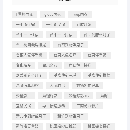
f 罩杯內衣
g cup內衣
i cup內衣
一中街住宿
一中街民宿
到府月嫂
台中一中住宿
台中一中民宿
台北到府坐月子
台北桃園機場接送
台南到府坐月子
台東人氣伴手禮
台東人氣名產
台東伴手禮
台東名產
台東必買
商務包車接送
嘉義到府坐月子
基隆住宿乾淨
基隆住宿推薦
基隆汽車旅館
大圖輸出
婚攝外拍包車
婚禮影片
婚禮錄影
婚禮錄影mv
婚錄
宜蘭民宿
專車接送服務
工商簡介影片
新北市到府坐月子
新竹到府坐月子
新竹婚宴會館
桃園婚紗店推薦
桃園機場接送