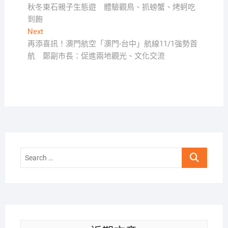
post:
秋冬東石親子生態遊 體驗觀鳥、抓螃蟹、烤蚵吃
章
到飽
導
Next
Next
覽
post:
再添喜訊！澳門航空「澳門-台中」航線11/1強勢首
航 鄭副市長：促進兩地觀光、文化交流
Search
…