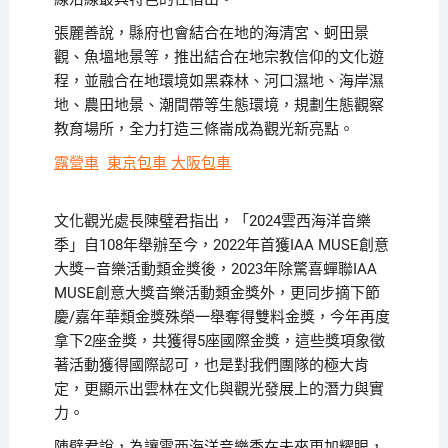
張麗善說，縣府也會結合在地的海清宮、蚵田景
觀、魚塭地景等，推出結合在地宗教信仰的文化遊
程，並融合在地環境如黑森林、河口濕地、海岸濕
地、農田地景、潮間帶等生態環境，規劃生態觀察
教育場所，全力打造三條崙成為觀光新亮點。
露營車
東京包車
大阪包車
文化觀光處長陳璧君指出，「2024雲西海洋音樂
季」自108年舉辦至今，2022年首獲IAA MUSE創意
大獎—音樂活動類金獎後，2023年除驚喜蟬聯IAA
MUSE創意大獎音樂活動類金獎外，更同步摘下節
慶/嘉年華類金獎殊榮一舉奪得雙料金獎，今年再度
拿下2座金獎，共獲得5座國際金獎，這些獎項象徵
著活動獲得國際認可，也是對我們團隊的極大肯
定，更顯示出雲林在文化與觀光發展上的潛力與實
力。
陳璧君說，為讓雲西海洋音樂季在未來更加耀眼，