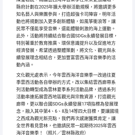
縣府計劃在2025年擴大舉辦活動規模，將邀請更多
知名藝人與樂團參與，打造超強卡司陣容，明年活
動也將規劃加入更多創新體驗，如風箏衝浪等，讓
民眾不僅能享受音樂，還能體驗刺激的海上運動。
此外，活動將持續結合聯合國SDGs永續發展目標，
特別著重於教育推廣、環保意識提升以及促進地方
經濟發展，希望透過整體策劃，將文化、觀光與永
續發展理念相結合，更加豐富雲西海洋音樂季的活
動內涵。
文化觀光處表示，今年雲西海洋音樂季一改過往夏
季雲西活動各自舉辦的方式，改以集結雲西廊帶系
列活動轉型成為雲林夏季系列活動品牌，透過系列
活動串連拓展雲西地區觀光與宗教資源，打造觀光
廊帶，更以聯合國SDGs永續發展17項指標為發展理
念，融入其中第4、6、8及14等四大目標，要讓國境
之西成為觀光新亮點，我們再次感謝獲獎肯定，讓
全世界看見雲林，也邀請民眾一起期待2025年雲西
海洋音樂季！（照片／雲林縣政府）