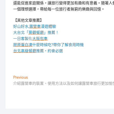
還能促進家庭關係，讓旅行變得更加有趣和有意義。隨著人
一個理想選擇，帶給每一位旅行者無窮的樂趣與回憶。
【其他文章推薦】
好山好水,
露營車
漫遊體驗
大台北「
景觀餐廳
」推薦！
一日客製化
大阪包車
膠原蛋白凍
什麼時候吃?帶你了解食用時機
台北高級餐廳
推薦・約會必選
文
Previous
Previous
post:
介紹露營車的裝置、使用方法以及如何讓露營車旅行更加愉
章
導
覽