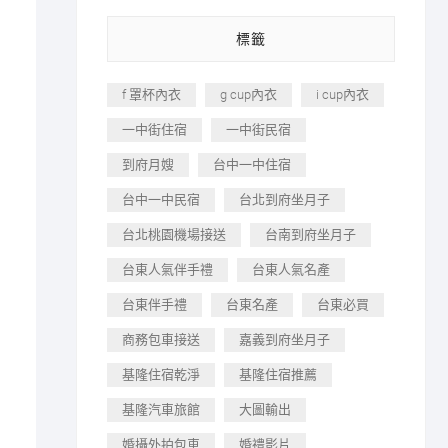
標籤
f 罩杯內衣
g cup內衣
i cup內衣
一中街住宿
一中街民宿
到府月嫂
台中一中住宿
台中一中民宿
台北到府坐月子
台北桃園機場接送
台南到府坐月子
台東人氣伴手禮
台東人氣名產
台東伴手禮
台東名產
台東必買
商務包車接送
嘉義到府坐月子
基隆住宿乾淨
基隆住宿推薦
基隆汽車旅館
大圖輸出
婚攝外拍包車
婚禮影片