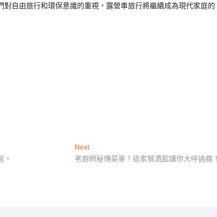
們對自由旅行和環保意識的重視，露營車旅行將繼續成為現代家庭的
Next
Next
post:
悅。
老廚師秘傳菜單！這家餐酒館讓你大呼過癮