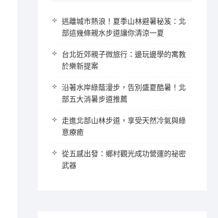
逃離城市熱浪！夏季山林避暑秘笈：北
部這幾條親水步道讓你清涼一夏
台北近郊親子微旅行：邊玩邊學的寓教
於樂新提案
沿著水岸綠蔭漫步，告別盛夏酷暑！北
部五大消暑步道推薦
走進北部山林步道，享受天然冷氣與綠
意療癒
從五感出發：鄉村觀光成功營運的祕密
武器