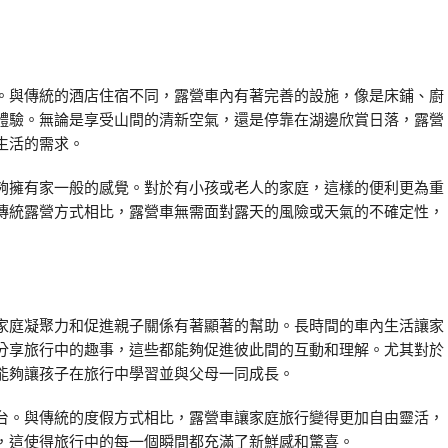
。與傳統的酒店住宿不同，露營車內有著完善的設施，像是床鋪、廚
體驗。無論是享受山間的清新空氣，還是停靠在湖邊欣賞日落，露營
生活的需求。
夠擁有家一般的感覺。對於有小孩或老人的家庭，這樣的便利更為重
傳統露營方式相比，露營車無需面對露天的風險或天氣的不確定性，
家庭凝聚力和促進親子關係有著顯著的幫助。長時間的車內生活讓家
分享旅行中的趣事，這些都能夠促進彼此間的互動和理解。尤其對於
能夠讓孩子在旅行中學習並與父母一同成長。
台。與傳統的度假方式相比，露營車讓家庭旅行變得更加自由靈活，
，這使得旅行中的每一個瞬間都充滿了新鮮感和驚喜。