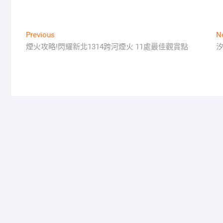
文
Previous
Previous
N
post:
煙火攻略!閃耀新北1314跨河煙火 11處最佳觀賞點
章
導
覽