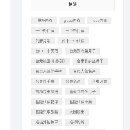
標籤
f 罩杯內衣
g cup內衣
i cup內衣
白
一中街住宿
一中街民宿
到府月嫂
台中一中住宿
台中一中民宿
台北到府坐月子
台北桃園機場接送
台南到府坐月子
台東人氣伴手禮
台東人氣名產
台東伴手禮
台東名產
台東必買
商務包車接送
嘉義到府坐月子
基隆住宿乾淨
基隆住宿推薦
基隆汽車旅館
大圖輸出
婚攝外拍包車
婚禮影片