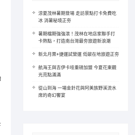
涼夏茂林暑期登場 走訪景點打卡免費吃
冰 消暑秘境正夯
候
暑期檔期強強滾！茂林在地店家聯手打
卡熱點，打造南台灣最夯旅遊新浪潮
達
新北月票+捷運試營運 低碳在地旅遊正夯
航海王與吉伊卡哇重磅加盟 今夏花東觀
光亮點滿滿
增
從山到海 一場金針花與阿美族野溪流水
席的奇幻饗宴
縝
全