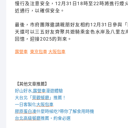
慢行及注意安全，12月31日18時至22時將進
近通行，以確保安全。
最後，市府團隊邀請親朋好友相約12月31日參與「
天還可以三五好友齊聚共遊騎乘金色水岸及八里左岸
回憶，迎接2025的到來。
露營車
東京包車
大阪包車
【其他文章推薦】
好山好水,
露營車
漫遊體驗
大台北「
景觀餐廳
」推薦！
一日客製化
大阪包車
膠原蛋白凍
什麼時候吃?帶你了解食用時機
台北高級餐廳
推薦・約會必選