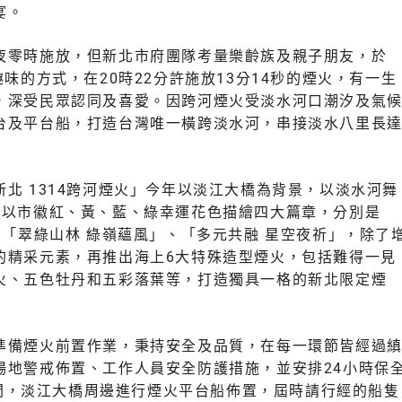
宴。
夜零時施放，但新北市府團隊考量樂齡族及親子朋友，於
味的方式，在20時22分許施放13分14秒的煙火，有一生
，深受民眾認同及喜愛。因跨河煙火受淡水河口潮汐及氣
台及平台船，打造台灣唯一橫跨淡水河，串接淡水八里長
北 1314跨河煙火」今年以淡江大橋為背景，以淡水河舞
年以市徽紅、黃、藍、綠幸運花色描繪四大篇章，分別是
、「翠綠山林 綠嶺蘊風」、「多元共融 星空夜祈」，除了
的精采元素，再推出海上6大特殊造型煙火，包括難得一見
火、五色牡丹和五彩落葉等，打造獨具一格的新北限定煙
準備煙火前置作業，秉持安全及品質，在每一環節皆經過
場地警戒佈置、工作人員安全防護措施，並安排24小時保
日期間，淡江大橋周邊進行煙火平台船佈置，屆時請行經的船隻