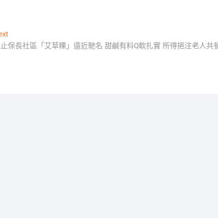
Next
ext
post:
汐止保長社區「艾草粿」遠近馳名 甜鹹有料Q軟扎實 所得挹注老人共