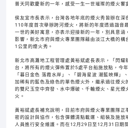
普天同歡慶新的一年，感受一生一世璀璨的煙火饗
侯友宜市長表示，台灣各地年底的煙火秀皆辦在深
110年度首次舉辦跨河煙火，將新的年度透過諧音趣
一世的美好寓意，亦表示迎接新的一年，別具意涵
影響，新北市府與煙火專業團隊藉由淡江大橋的構
1公里的煙火秀。
新北市高灘地工程管理處黃裕斌處長表示，「閃耀新
台，將所有的煙火彈佈置於5處平台船施放點，今
「暮日金色 落霞水岸」、「碧海星波 潮藍映輝」
加稀有的藍色及綠色的單色煙火外，繼承過往煙火
的雙尺玉空中齊發、水中爆破、千輪煙火、星光煙
火。
黃裕斌處長補充說明，目前市府與煙火專業團隊正
密的設計與協作，包含彈體清點載運、組裝及施放
人員進行安全維護。而在12月29日至12月31