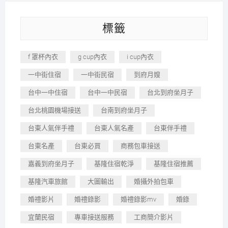
標籤
f 罩杯內衣
g cup內衣
i cup內衣
一中街住宿
一中街民宿
到府月嫂
台中一中住宿
台中一中民宿
台北到府坐月子
台北桃園機場接送
台南到府坐月子
台東人氣伴手禮
台東人氣名產
台東伴手禮
台東名產
台東必買
商務包車接送
嘉義到府坐月子
基隆住宿乾淨
基隆住宿推薦
基隆汽車旅館
大圖輸出
婚攝外拍包車
婚禮影片
婚禮錄影
婚禮錄影mv
婚錄
宜蘭民宿
專車接送服務
工商簡介影片