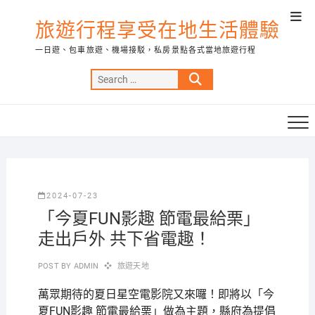
Skip
Top
to
旅遊行程享受在地生活體驗
Men
content
一日遊、包車旅遊、機場接駁，私房景點各式當地旅遊行程
Search
…
2024-07-23
「今夏FUN影趣 節電最給栗」
走出戶外 共下省電趣！
POST BY
ADMIN
旅遊天地
萬眾期待的夏日星空電影院又來囉！即將以「今
夏FUN影趣 節電最給栗」做為主題，縣府為提倡