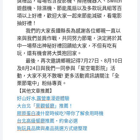
獎禮品，每場包含投影機、掃拖機器人、Switch
遊戲機、除濕機、節能風扇以及多款玩具組等百
項以上好禮，歡迎大家一起來節能減碳，看電影
抽好禮！
我們的大家長鍾縣長為感謝各位鄉親一直以
來與我們並肩作戰，共同努力節電，決定將於其
中一場祭出神秘好禮回饋給大家，不但有吃有
玩，還有機會將大獎抱回家。
最後，再次邀請鄉親記得7月27日、8月10日
及8月24日與我們一同參與「星空電影院」活
動，大家不見不散喔! 更多活動資訊請關注「全
栗節電中」粉絲專頁。
【其他文章推薦】
好山好水,
露營車
漫遊體驗
大台北「
景觀餐廳
」推薦！
膠原蛋白凍
什麼時候吃?帶你了解食用時機
台北高級餐廳
推薦・約會必選
狗玩具
品牌與產品挑選方式總整理