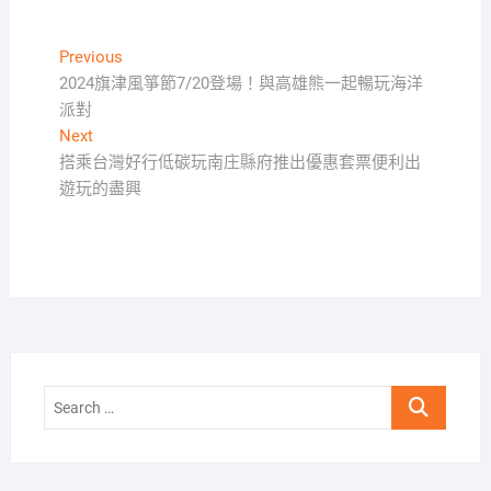
文
Previous
Previous
post:
2024旗津風箏節7/20登場！與高雄熊一起暢玩海洋
章
派對
導
Next
Next
覽
post:
搭乘台灣好行低碳玩南庄縣府推出優惠套票便利出
遊玩的盡興
Search
…