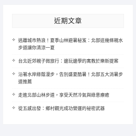
近期文章
逃離城市熱浪！夏季山林避暑秘笈：北部這幾條親水
步道讓你清涼一夏
台北近郊親子微旅行：邊玩邊學的寓教於樂新提案
沿著水岸綠蔭漫步，告別盛夏酷暑！北部五大消暑步
道推薦
走進北部山林步道，享受天然冷氣與綠意療癒
從五感出發：鄉村觀光成功營運的祕密武器