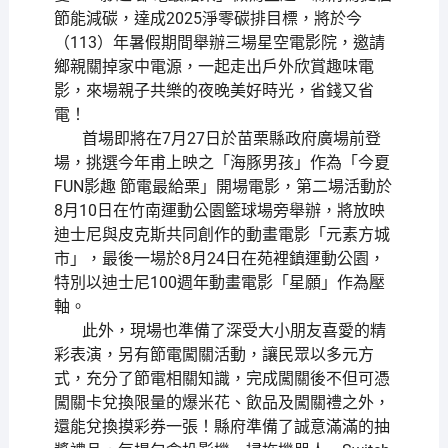
節能減碳，達成2025淨零碳排目標，將於今
（113）年暑假期間舉辦三場星空電影院，邀請
鄉親關掉家中電源，一起走出戶外欣賞趣味電
影，來場親子共樂的夜晚美好時光，省錢又省
電！
首場即將在7月27日於苗栗縣政府廣場前登
場，挑選今年甫上映之「海豚男孩」作為「今夏
FUN影趣 節電最給栗」開場電影，第二場活動於
8月10日在竹南運動公園籃球場旁舉辦，將放映
迪士尼與皮克斯共同創作的動畫電影「元素方城
市」，最後一場於8月24日在苑裡鎮運動公園，
特別以迪士尼100週年動畫電影「星願」作為壓
軸。
此外，現場也準備了深受大小朋友喜愛的精
彩表演，另有節電闖關活動，讓民眾以多元方
式，充分了節電相關知識，完成闖關後不但可憑
闖關卡兌換限量的爆米花、飲品及闖關禮之外，
還能兌換摸彩券一張！縣府準備了誠意滿滿的抽